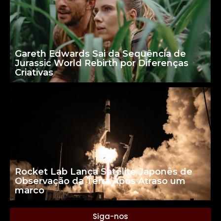
Gareth Edwards Sai da Sequência de
Jurassic World Rebirth por Diferenças
Criativas
Rocket Lab Lança Satélite Japonês de
Observação da Terra Após Atraso um
marco
Siga-nos