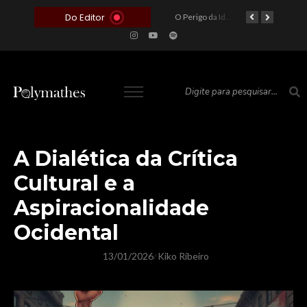
Do Editor
O Voto como Moeda: Clientelismo e o Analfabetismo Funcional Político no Brasil
A Roleta da Miséria: Quando a Devoção Cega Encontra o Link na Bio. A Queda do Brasileiro Pelas Mãos de Seus Influencers.
O Perigo da Ideologia Desenfreada na Justiça: Quando a Pauta Política Substitui a Pena Criminal
O Preço de um Escândalo: A Discrepância Entre o “Filme de Bolsonaro” e a Realidade do Cinema Mundial
A Dialética da Crítica
Cultural e a
Aspiracionalidade
Ocidental
13/01/2026
Kiko Ribeiro
/