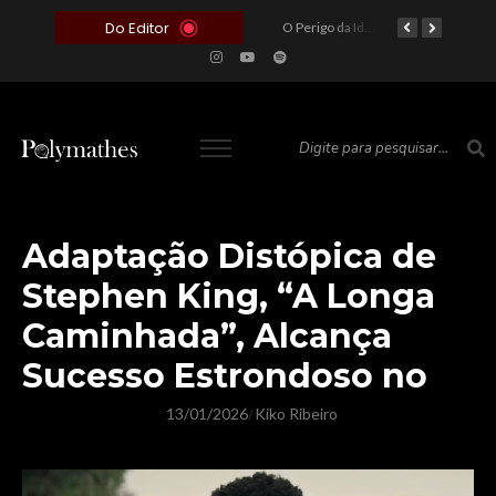
Do Editor
O Voto como Moeda: Clientelismo e o Analfabetismo Funcional Político no Brasil
A Roleta da Miséria: Quando a Devoção Cega Encontra o Link na Bio. A Queda do Brasileiro Pelas Mãos de Seus Influencers.
O Perigo da Ideologia Desenfreada na Justiça: Quando a Pauta Política Substitui a Pena Criminal
O Preço de um Escândalo: A Discrepância Entre o “Filme de Bolsonaro” e a Realidade do Cinema Mundial
Adaptação Distópica de
Stephen King, “A Longa
Caminhada”, Alcança
Sucesso Estrondoso no
13/01/2026
Kiko Ribeiro
/