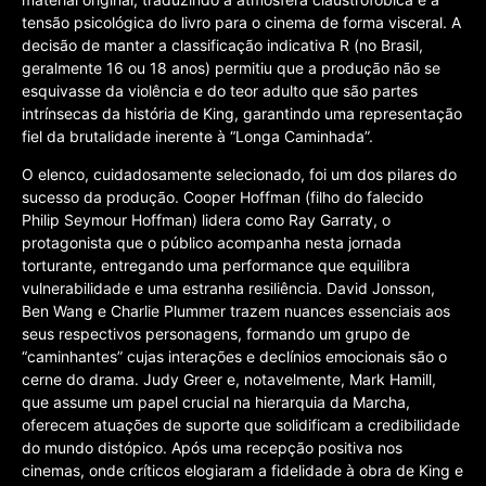
tensão psicológica do livro para o cinema de forma visceral. A
decisão de manter a classificação indicativa R (no Brasil,
geralmente 16 ou 18 anos) permitiu que a produção não se
esquivasse da violência e do teor adulto que são partes
intrínsecas da história de King, garantindo uma representação
fiel da brutalidade inerente à “Longa Caminhada”.
O elenco, cuidadosamente selecionado, foi um dos pilares do
sucesso da produção. Cooper Hoffman (filho do falecido
Philip Seymour Hoffman) lidera como Ray Garraty, o
protagonista que o público acompanha nesta jornada
torturante, entregando uma performance que equilibra
vulnerabilidade e uma estranha resiliência. David Jonsson,
Ben Wang e Charlie Plummer trazem nuances essenciais aos
seus respectivos personagens, formando um grupo de
“caminhantes” cujas interações e declínios emocionais são o
cerne do drama. Judy Greer e, notavelmente, Mark Hamill,
que assume um papel crucial na hierarquia da Marcha,
oferecem atuações de suporte que solidificam a credibilidade
do mundo distópico. Após uma recepção positiva nos
cinemas, onde críticos elogiaram a fidelidade à obra de King e