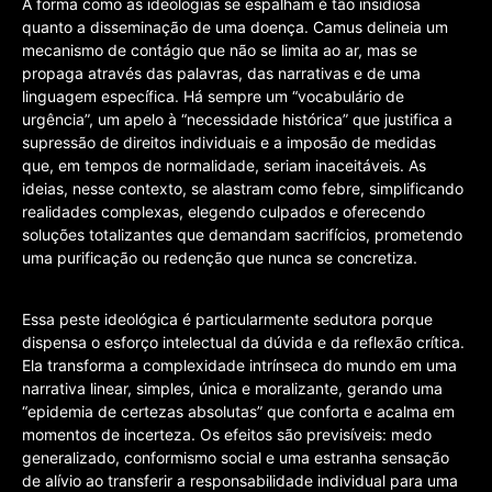
A forma como as ideologias se espalham é tão insidiosa
quanto a disseminação de uma doença. Camus delineia um
mecanismo de contágio que não se limita ao ar, mas se
propaga através das palavras, das narrativas e de uma
linguagem específica. Há sempre um “vocabulário de
urgência”, um apelo à “necessidade histórica” que justifica a
supressão de direitos individuais e a imposão de medidas
que, em tempos de normalidade, seriam inaceitáveis. As
ideias, nesse contexto, se alastram como febre, simplificando
realidades complexas, elegendo culpados e oferecendo
soluções totalizantes que demandam sacrifícios, prometendo
uma purificação ou redenção que nunca se concretiza.
Essa peste ideológica é particularmente sedutora porque
dispensa o esforço intelectual da dúvida e da reflexão crítica.
Ela transforma a complexidade intrínseca do mundo em uma
narrativa linear, simples, única e moralizante, gerando uma
“epidemia de certezas absolutas” que conforta e acalma em
momentos de incerteza. Os efeitos são previsíveis: medo
generalizado, conformismo social e uma estranha sensação
de alívio ao transferir a responsabilidade individual para uma