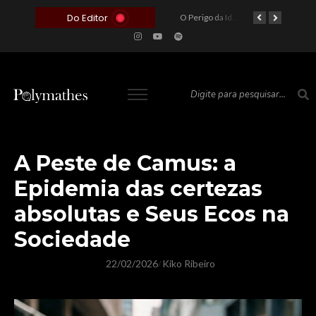
Do Editor
O Voto como Moeda: Clientelismo e o Analfabetismo Funcional Político no Brasil
A Roleta da Miséria: Quando a Devoção Cega Encontra o Link na Bio. A Queda do Brasileiro Pelas Mãos de Seus Influencers.
O Perigo da Ideologia Desenfreada na Justiça: Quando a Pauta Política Substitui a Pena Criminal
O Preço de um Escândalo: A Discrepância Entre o “Filme de Bolsonaro” e a Realidade do Cinema Mundial
A Peste de Camus: a
Epidemia das certezas
absolutas e Seus Ecos na
Sociedade
22/02/2026
Kiko Ribeiro
/