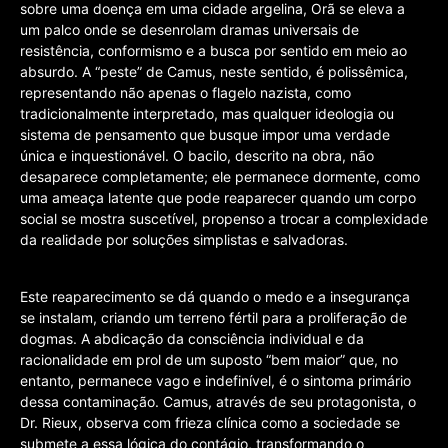
sobre uma doença em uma cidade argelina, Orã se eleva a
um palco onde se desenrolam dramas universais de
resistência, conformismo e a busca por sentido em meio ao
absurdo. A “peste” de Camus, neste sentido, é polissêmica,
representando não apenas o flagelo nazista, como
tradicionalmente interpretado, mas qualquer ideologia ou
sistema de pensamento que busque impor uma verdade
única e inquestionável. O bacilo, descrito na obra, não
desaparece completamente; ele permanece dormente, como
uma ameaça latente que pode reaparecer quando um corpo
social se mostra suscetível, propenso a trocar a complexidade
da realidade por soluções simplistas e salvadoras.
Este reaparecimento se dá quando o medo e a insegurança
se instalam, criando um terreno fértil para a proliferação de
dogmas. A abdicação da consciência individual e da
racionalidade em prol de um suposto “bem maior” que, no
entanto, permanece vago e indefinível, é o sintoma primário
dessa contaminação. Camus, através de seu protagonista, o
Dr. Rieux, observa com frieza clínica como a sociedade se
submete a essa lógica do contágio, transformando o