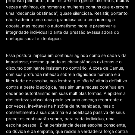
proposta pelo autor, manifesta-se em gestos discretos, muitas
vezes anônimos, de homens e mulheres comuns que exercem
uma “decência obstinada”, quase silenciosa. Resistir, portanto,
não é aderir a uma causa grandiosa ou a uma ideologia
oposta, mas recusar o automatismo moral e preservar a
integridade individual diante da pressão avassaladora do
contágio social e ideológico.
Essa postura implica em continuar agindo como se cada vida
importasse, mesmo quando as circunstâncias externas e o
discurso dominante insistem no contrário. A obra de Camus,
com sua profunda reflexão sobre a dignidade humana e a
liberdade de escolha, nos lembra que não há vitória definitiva
contra a peste ideológica, mas sim uma recusa contínua em
ceder ao autoritarismo em suas múltiplas formas. A epidemia
das certezas absolutas pode ser uma ameaça recorrente e,
por vezes, inevitável na história da humanidade, mas o
consentimento à sua doutrina e a aceitação passiva de seus
preceitos continuarão sendo, para cada indivíduo, uma
escolha pessoal. É na persistência dessa escolha consciente,
da dúvida e da empatia, que reside a verdadeira força contra