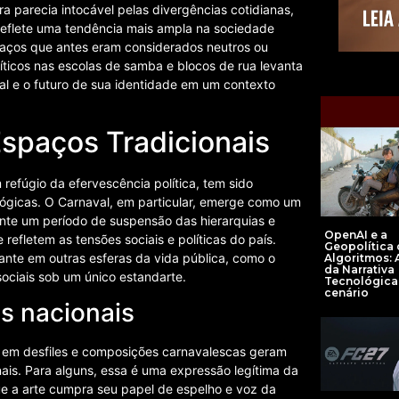
ra parecia intocável pelas divergências cotidianas,
 reflete uma tendência mais ampla na sociedade
spaços que antes eram considerados neutros ou
íticos nas escolas de samba e blocos de rua levanta
ral e o futuro de sua identidade em um contexto
 Espaços Tradicionais
 refúgio da efervescência política, tem sido
ógicas. O Carnaval, em particular, emerge como um
te um período de suspensão das hierarquias e
OpenAI e a
refletem as tensões sociais e políticas do país.
Geopolítica
nte em outras esferas da vida pública, como o
Algoritmos: 
da Narrativa
ociais sob um único estandarte.
Tecnológica
cenário
s nacionais
as em desfiles e composições carnavalescas geram
ais. Para alguns, essa é uma expressão legítima da
 que a arte cumpra seu papel de espelho e voz da