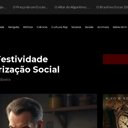
O Perigo da Ideologia Desenfreada na Justiça: Quando a Pauta Política Substitui a Pena Criminal
O Preço de um Escândalo: A Discrepância Entre o “Filme de Bolsonaro” e a Realidade do Cinema Mundial
O Altar do Algoritmo: A Carência Humana e a Fabricação de Heróis no Brasil
O Brasil no Os
ade
Religião
Política
Ciência
Cultura Pop
Música
Saúde
Animais
Sobre Mim
Festividade
rização Social
ibeiro