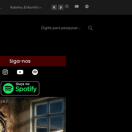
car 2026: Entre a Cota do Politicamente Correto e a Realidade das Telas
Ratinho, Érika Hilton e a Farsa Política: Quem Ganha com o Barulho no País de Bobson?
As controvérsias que marcam o cenário político e econômico nacional
O Silêncio das Páginas: O Retrato da Crise de Leitura no Brasil e o Abismo Intelectual
Siga-nos