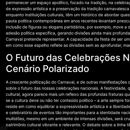
permanecer um espaço apolítico, focado na tradição, na celebra
de expressão artística e a preservação da tradição carnavalesca
enquanto instituições culturais, têm um histórico de abordar ques
pauta política contemporânea em anos recentes levantam preocu
inclusão de figuras ou slogans partidários, por exemplo, move a 
adesão política específica, gerando divisões ainda mais profunda
Carnaval pretende representar. A capacidade da festa de ser um 
em como esse espelho reflete as divisões sem as aprofundar, mant
O Futuro das Celebrações 
Cenário Polarizado
A crescente politização do Carnaval, e de outras manifestações c
sobre o futuro das nossas celebrações nacionais. A festividade, 
cultural, agora parece mais um reflexo das profundas fraturas q
se a cultura deve ou não ter conteúdo político – a arte sempre foi
reside em como equilibrar a expressividade artística e a liberda
e celebratório de eventos tão importantes para a identidade nac
multidões, mesmo em um ambiente de intensas divisões, será cru
patrimônio cultural vibrante e relevante. O debate sobre a linha tên