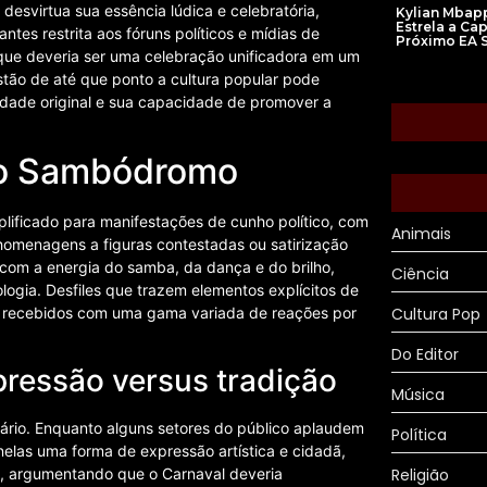
 desvirtua sua essência lúdica e celebratória,
Kylian Mbap
Estrela a Ca
ntes restrita aos fóruns políticos e mídias de
Próximo EA S
que deveria ser uma celebração unificadora em um
tão de até que ponto a cultura popular pode
tidade original e sua capacidade de promover a
no Sambódromo
plificado para manifestações de cunho político, com
Animais
homenagens a figuras contestadas ou satirização
com a energia do samba, da dança e do brilho,
Ciência
logia. Desfiles que trazem elementos explícitos de
Cultura Pop
do recebidos com uma gama variada de reações por
Do Editor
pressão versus tradição
Música
ário. Enquanto alguns setores do público aplaudem
Política
elas uma forma de expressão artística e cidadã,
a, argumentando que o Carnaval deveria
Religião