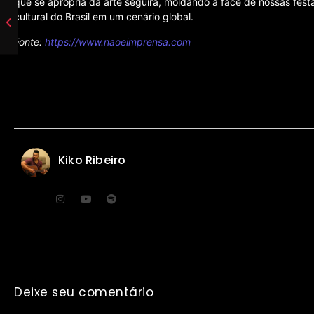
que se apropria da arte seguirá, moldando a face de nossas fest
cultural do Brasil em um cenário global.
Fonte:
https://www.naoeimprensa.com
Kiko Ribeiro
Deixe seu comentário