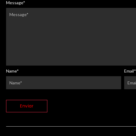
Message
*
Name
*
Email
*