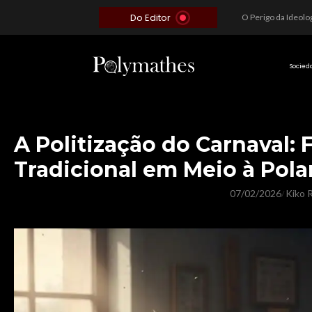
Do Editor
Além do Óbvio: A Estratégia por trás do Colapso de Teerã e a Miopia Brasileira
O Voto como Moeda: Clientelismo e o Analfabetismo Funcional Político no Brasil
A Roleta da Miséria: Quando a Devoção Cega Encontra o Link na Bio. A Queda do Brasileiro Pelas Mãos de Seus Influencers.
Socied
A Politização do Carnaval: 
Tradicional em Meio à Pola
07/02/2026
Kiko R
/