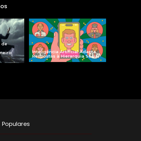
gos
a de
Inteligência Artificial Adapta
aneiro
Respostas à Hierarquia Social
 Populares