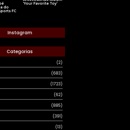
pé
‘Your Favorite Toy’
pa do
ports FC
Instagram
Categorias
(2)
(683)
(1723)
(62)
(885)
(391)
(13)