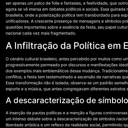
ser apenas um palco de folia e fantasias, a festividade, que outro
agora se vê imersa em debates políticos e sociais. Essa guinada
brasileira, onde a polarização política tem transbordado para e
unificadores. A crescente presença de mensagens e símbolos pol
questões importantes sobre a essência da festa, seu papel cultu
nacional cada vez mais fragmentado.
A Infiltração da Política em
O cenário cultural brasileiro, antes percebido por muitos como um
progressivamente permeado por discursos e manifestações ideol
dos exemplos mais emblemáticos dessa mudança. Tradicionalmen
conflitos, a festa tem testemunhado a ascensão de narrativas que 
Essa transformação não é isolada; observa-se um padrão semelha
esporte e a música, que antes congregavam diferentes estratos s
A descaracterização de símbolo
A inserção de pautas políticas e a menção a figuras controvers
um intenso debate sobre a descaracterização de símbolos nacion
liberdade artística e um reflexo da realidade social, permitindo