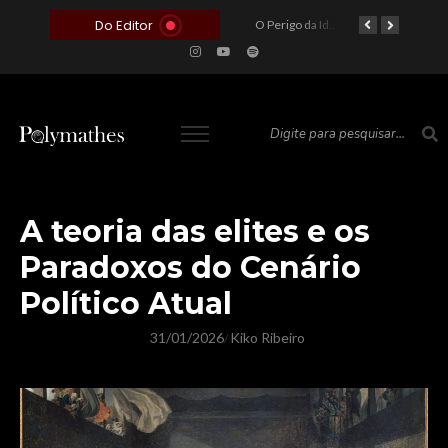
Do Editor
O Voto como Moeda: Clientelismo e o Analfabetismo Funcional Político no Brasil
A Roleta da Miséria: Quando a Devoção Cega Encontra o Link na Bio. A Queda do Brasileiro Pelas Mãos de Seus Influencers.
O Perigo da Ideologia Desenfreada na Justiça: Quando a Pauta Política Substitui a Pena Criminal
O Preço de um Escândalo: A Discrepância Entre o “Filme de Bolsonaro” e a Realidade do Cinema Mundial
O Altar do Algoritmo: A Carência Humana e a Fabricação de Heróis no Brasil
A teoria das elites e os
Paradoxos do Cenário
Político Atual
31/01/2026
Kiko Ribeiro
/