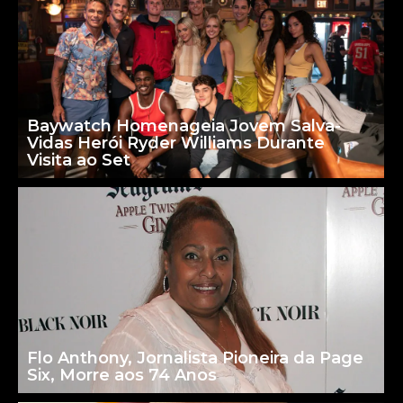
Baywatch Homenageia Jovem Salva-
Vidas Herói Ryder Williams Durante
Visita ao Set
Flo Anthony, Jornalista Pioneira da Page
Six, Morre aos 74 Anos