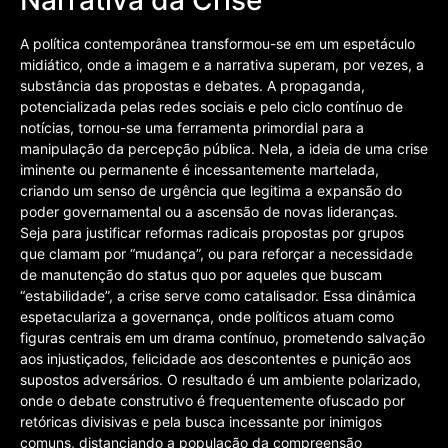
Narrativa da Crise
A política contemporânea transformou-se em um espetáculo
midiático, onde a imagem e a narrativa superam, por vezes, a
substância das propostas e debates. A propaganda,
potencializada pelas redes sociais e pelo ciclo contínuo de
notícias, tornou-se uma ferramenta primordial para a
manipulação da percepção pública. Nela, a ideia de uma crise
iminente ou permanente é incessantemente martelada,
criando um senso de urgência que legitima a expansão do
poder governamental ou a ascensão de novas lideranças.
Seja para justificar reformas radicais propostas por grupos
que clamam por “mudança”, ou para reforçar a necessidade
de manutenção do status quo por aqueles que buscam
“estabilidade”, a crise serve como catalisador. Essa dinâmica
espetaculariza a governança, onde políticos atuam como
figuras centrais em um drama contínuo, prometendo salvação
aos injustiçados, felicidade aos descontentes e punição aos
supostos adversários. O resultado é um ambiente polarizado,
onde o debate construtivo é frequentemente ofuscado por
retóricas divisivas e pela busca incessante por inimigos
comuns, distanciando a população da compreensão