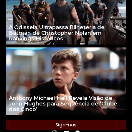
A Odisseia Ultrapassa Bilheteria de
Batman de Christopher Nolan em
Rankings Históricos
Anthony Michael Hall Revela Visão de
John Hughes para Sequência de ‘Clube
dos Cinco’
Siga-nos