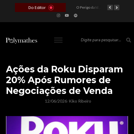
Do Editor
O Voto como Moeda: Clientelismo e o Analfabetismo Funcional Político no Brasil
A Roleta da Miséria: Quando a Devoção Cega Encontra o Link na Bio. A Queda do Brasileiro Pelas Mãos de Seus Influencers.
O Perigo da Ideologia Desenfreada na Justiça: Quando a Pauta Política Substitui a Pena Criminal
O Preço de um Escândalo: A Discrepância Entre o “Filme de Bolsonaro” e a Realidade do Cinema Mundial
Ações da Roku Disparam
20% Após Rumores de
Negociações de Venda
12/06/2026
Kiko Ribeiro
/