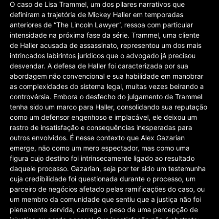
O caso de Lisa Trammel, um dos pilares narrativos que
definiram a trajetória de Mickey Haller em temporadas
anteriores de “The Lincoln Lawyer”, ressoa com particular
intensidade na próxima fase da série. Trammel, uma cliente
de Haller acusada de assassinato, representou um dos mais
intrincados labirintos jurídicos que o advogado já precisou
desvendar. A defesa de Haller foi caracterizada por sua
abordagem não convencional e sua habilidade em manobrar
as complexidades do sistema legal, muitas vezes beirando a
controvérsia. Embora o desfecho do julgamento de Trammel
tenha sido um marco para Haller, consolidando sua reputação
como um defensor engenhoso e implacável, ele deixou um
rastro de insatisfação e consequências inesperadas para
outros envolvidos. É nesse contexto que Alex Gazarian
emerge, não como um mero espectador, mas como uma
figura cujo destino foi intrinsecamente ligado ao resultado
daquele processo. Gazarian, seja por ter sido um testemunha
cuja credibilidade foi questionada durante o processo, um
parceiro de negócios afetado pelas ramificações do caso, ou
um membro da comunidade que sentiu que a justiça não foi
plenamente servida, carrega o peso de uma percepção de