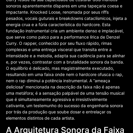
sonoros aparentemente díspares em uma tapeçaria coesa e
impactante. Knocked Loose, renomada por seus riffs
pesados, vocais guturais e breakdowns cataclísmicos, injeta a
energia crua e a fúria característica do hardcore. Esta
fundação instrumental cria um ambiente denso e implacável,
que serve como palco para a performance lírica de Denzel
Curry. O rapper, conhecido por seu fluxo rápido, rimas
complexas e uma entrega visceral que transita entre a
intensidade e a melodia, adapta sua cadência para se alinhar
e, por vezes, contrastar com a brutalidade sonora da banda.
O equilíbrio é delicado, mas magistralmente executado,
resultando em uma faixa onde nem o hardcore ofusca o rap,
nem o rap diminui a potência instrumental. A “ameaça
deliciosa” mencionada na descrição da faixa não é apenas
uma metáfora; é a sensação palpável de uma tensão musical
que é simultaneamente agressiva e irresistivelmente
cativante, um testemunho do sucesso da engenharia sonora
por trás da produção que soube dosar e entrelaçar os
elementos distintos de cada artista.
A Arquitetura Sonora da Faixa