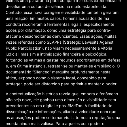
vítimas uma plataforma para compartilhar suas experiências e
desafiar uma cultura de silêncio há muito estabelecida.
Contudo, essa nova coragem e visibilidade também geraram
uma reação. Em muitos casos, homens acusados de má
conduta recorreram a ferramentas legais, especificamente
ações por difamação, como uma estratégia para contra-
atacar e desacreditar as denunciantes. Essas ações, muitas
vezes referidas como SLAPPs (Strategic Lawsuits Against
Public Participation), não visam necessariamente a vitória
judicial, mas sim a intimidação financeira e psicológica,
forçando as vítimas a gastar recursos exorbitantes em defesa
e, em última instância, retratar-se ou manter-se em silêncio. O
documentário “Silenced” mergulha profundamente nesta
tática, expondo como o sistema legal, concebido para
proteger, pode ser distorcido para oprimir e manter o poder.
A contextualização histórica revela que, embora o fenômeno
não seja novo, ele ganhou uma dimensão e visibilidade sem
precedentes na era digital e pós-#MeToo. A facilidade de
disseminação de informações, aliada à velocidade com que
as acusações podem se tornar virais, tornou a reputação uma
moeda ainda mais valiosa. Para aqueles com poder e