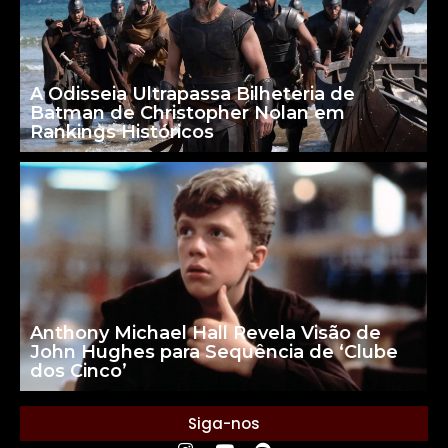
A Odisseia Ultrapassa Bilheteria de
Batman de Christopher Nolan em
Rankings Históricos
Anthony Michael Hall Revela Visão de
John Hughes para Sequência de ‘Clube
dos Cinco’
Siga-nos