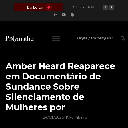
Do Editor
O Voto como Moeda: Clientelismo e o Analfabetismo Funcional Político no Brasil
A Roleta da Miséria: Quando a Devoção Cega Encontra o Link na Bio. A Queda do Brasileiro Pelas Mãos de Seus Influencers.
O Perigo da Ideologia Desenfreada na Justiça: Quando a Pauta Política Substitui a Pena Criminal
O Preço de um Escândalo: A Discrepância Entre o “Filme de Bolsonaro” e a Realidade do Cinema Mundial
Amber Heard Reaparece
em Documentário de
Sundance Sobre
Silenciamento de
Mulheres por
24/01/2026
Kiko Ribeiro
/