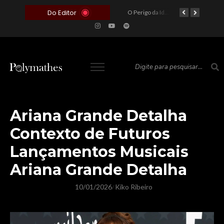
Do Editor
O Voto como Moeda: Clientelismo e o Analfabetismo Funcional Político no Brasil
A Roleta da Miséria: Quando a Devoção Cega Encontra o Link na Bio. A Queda do Brasileiro Pelas Mãos de Seus Influencers.
O Perigo da Ideologia Desenfreada na Justiça: Quando a Pauta Política Substitui a Pena Criminal
O Preço de um Escândalo: A Discrepância Entre o “Filme de Bolsonaro” e a Realidade do Cinema Mundial
Ariana Grande Detalha
Contexto de Futuros
Lançamentos Musicais
Ariana Grande Detalha
10/01/2026
Kiko Ribeiro
/