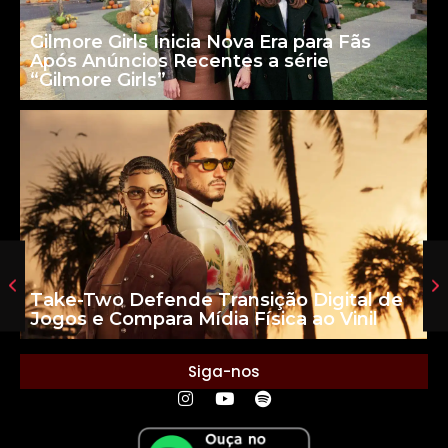
Gilmore Girls Inicia Nova Era para Fãs
Após Anúncios Recentes a série
“Gilmore Girls”
Take-Two Defende Transição Digital de
Jogos e Compara Mídia Física ao Vinil
Siga-nos