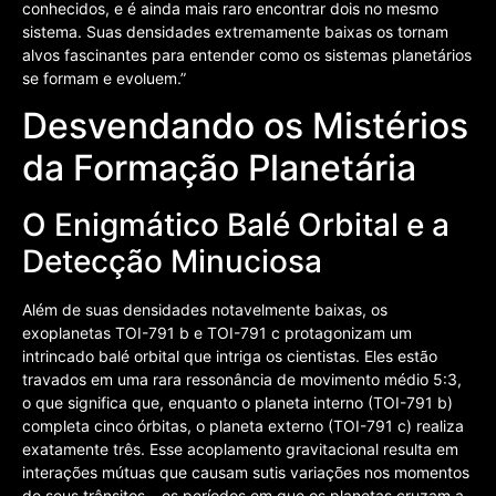
conhecidos, e é ainda mais raro encontrar dois no mesmo
sistema. Suas densidades extremamente baixas os tornam
alvos fascinantes para entender como os sistemas planetários
se formam e evoluem.”
Desvendando os Mistérios
da Formação Planetária
O Enigmático Balé Orbital e a
Detecção Minuciosa
Além de suas densidades notavelmente baixas, os
exoplanetas TOI-791 b e TOI-791 c protagonizam um
intrincado balé orbital que intriga os cientistas. Eles estão
travados em uma rara ressonância de movimento médio 5:3,
o que significa que, enquanto o planeta interno (TOI-791 b)
completa cinco órbitas, o planeta externo (TOI-791 c) realiza
exatamente três. Esse acoplamento gravitacional resulta em
interações mútuas que causam sutis variações nos momentos
de seus trânsitos – os períodos em que os planetas cruzam a