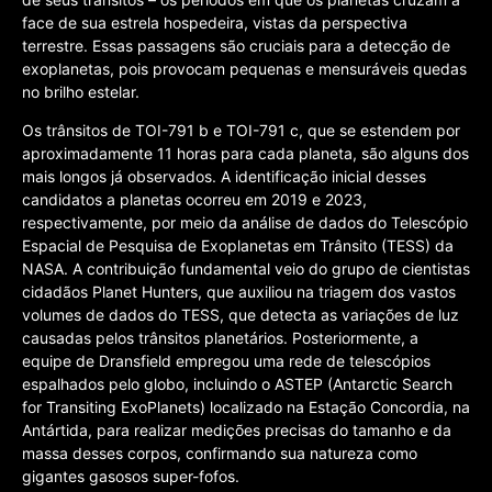
face de sua estrela hospedeira, vistas da perspectiva
terrestre. Essas passagens são cruciais para a detecção de
exoplanetas, pois provocam pequenas e mensuráveis quedas
no brilho estelar.
Os trânsitos de TOI-791 b e TOI-791 c, que se estendem por
aproximadamente 11 horas para cada planeta, são alguns dos
mais longos já observados. A identificação inicial desses
candidatos a planetas ocorreu em 2019 e 2023,
respectivamente, por meio da análise de dados do Telescópio
Espacial de Pesquisa de Exoplanetas em Trânsito (TESS) da
NASA. A contribuição fundamental veio do grupo de cientistas
cidadãos Planet Hunters, que auxiliou na triagem dos vastos
volumes de dados do TESS, que detecta as variações de luz
causadas pelos trânsitos planetários. Posteriormente, a
equipe de Dransfield empregou uma rede de telescópios
espalhados pelo globo, incluindo o ASTEP (Antarctic Search
for Transiting ExoPlanets) localizado na Estação Concordia, na
Antártida, para realizar medições precisas do tamanho e da
massa desses corpos, confirmando sua natureza como
gigantes gasosos super-fofos.