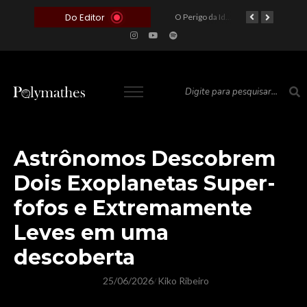
Do Editor
O Voto como Moeda: Clientelismo e o Analfabetismo Funcional Político no Brasil
A Roleta da Miséria: Quando a Devoção Cega Encontra o Link na Bio. A Queda do Brasileiro Pelas Mãos de Seus Influencers.
O Perigo da Ideologia Desenfreada na Justiça: Quando a Pauta Política Substitui a Pena Criminal
O Preço de um Escândalo: A Discrepância Entre o “Filme de Bolsonaro” e a Realidade do Cinema Mundial
Astrônomos Descobrem
Dois Exoplanetas Super-
fofos e Extremamente
Leves em uma
descoberta
25/06/2026
Kiko Ribeiro
/