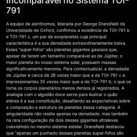
Incomparável no Sistema TOI-
791
A equipe de astrônomos, liderada por George Dransfield da
Universidade de Oxford, confirmou a existência de TOI-791 b
e TOI-791 c, um par de exoplanetas cuja principal
característica é a sua densidade extraordinariamente baixa.
Esses “super-fofos” são planetas gigantes gasosos que,
apesar de terem um tamanho comparável ao de Júpiter, o
maior planeta do nosso sistema solar, possuem massas
significativamente menores. Para contextualizar, a densidade
de Júpiter é cerca de 28 vezes maior que a de TOI-791 c e
impressionantes 35 vezes maior que a de TOI-791 b, o que os
torna os corpos planetários menos densos já registrados. A
analogia com o algodão doce serve para ilustrar o quão
etérea é a sua constituição, desafiando as expectativas sobre
a composição e estrutura de planetas dessa categoria. A
singularidade não reside apenas na densidade, mas também
na rara configuração de dois desses gigantes ultraleves
coexistindo no mesmo sistema estelar. Dransfield destacou
que “apenas um punhado desses planetas super-fofos são