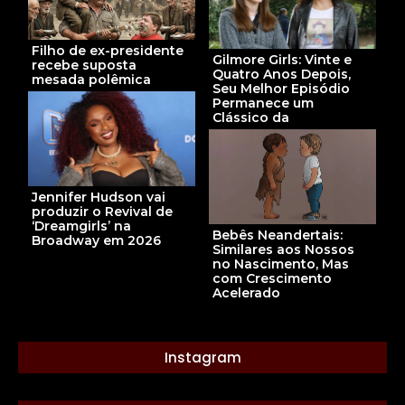
Filho de ex-presidente
Gilmore Girls: Vinte e
recebe suposta
Quatro Anos Depois,
mesada polêmica
Seu Melhor Episódio
Permanece um
Clássico da
Jennifer Hudson vai
produzir o Revival de
‘Dreamgirls’ na
Bebês Neandertais:
Broadway em 2026
Similares aos Nossos
no Nascimento, Mas
com Crescimento
Acelerado
Instagram