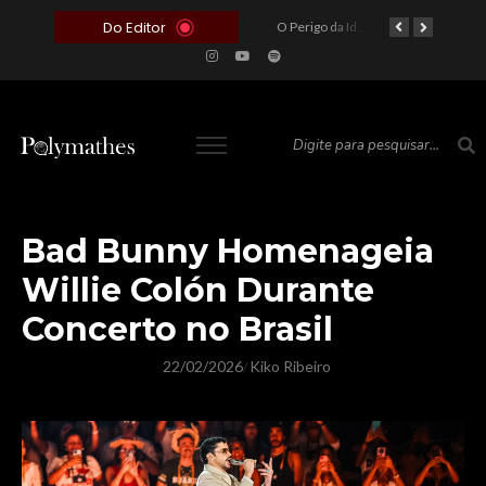
Do Editor
O Voto como Moeda: Clientelismo e o Analfabetismo Funcional Político no Brasil
A Roleta da Miséria: Quando a Devoção Cega Encontra o Link na Bio. A Queda do Brasileiro Pelas Mãos de Seus Influencers.
O Perigo da Ideologia Desenfreada na Justiça: Quando a Pauta Política Substitui a Pena Criminal
O Preço de um Escândalo: A Discrepância Entre o “Filme de Bolsonaro” e a Realidade do Cinema Mundial
Bad Bunny Homenageia
Willie Colón Durante
Concerto no Brasil
22/02/2026
Kiko Ribeiro
/