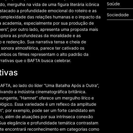
Saúde
o, mergulha na vida de uma figura literária icônica
stacado a profundidade emocional do roteiro e as
Sociedade
 complexidade das relações humanas e o impacto da
a da academia, especialmente por sua produção de
ers”, por outro lado, apresenta uma proposta mais
 explora as profundezas da moralidade e as
 e redenção. Sua narrativa tensa e cheia de
a sonora atmosférica, parece ter cativado os
Ambos os filmes representam o alto padrão da
rativas que o BAFTA busca celebrar.
tivas
AFTA, ao lado do líder “Uma Batalha Após a Outra”,
ivando a indústria cinematográfica britânica.
pungente, “Hamnet” oferece um mergulho lírico e
icológico. Essa variedade é um reflexo da amplitude
t”, por exemplo, pode ser um forte candidato em
o, além de atuações por sua intrínseca conexão
Sua elegância e profundidade temática contrastam
ente encontrará reconhecimento em categorias como