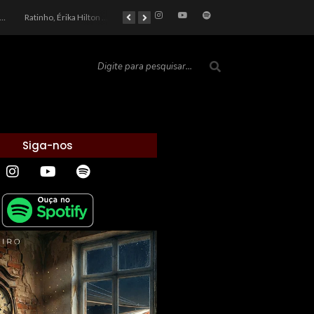
car 2026: Entre a Cota do Politicamente Correto e a Realidade das Telas
Ratinho, Érika Hilton e a Farsa Política: Quem Ganha com o Barulho no País de Bobson?
As controvérsias que marcam o cenário político e econômico nacional
O Silêncio das Páginas: O Retrato da Crise de Leitura no Brasil e o Abismo Intelectual
Siga-nos