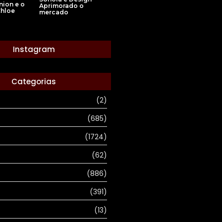
nion e o
Aprimorado o
Chloe
mercado
Instagram
Categorias
(2)
(685)
(1724)
(62)
(886)
(391)
(13)