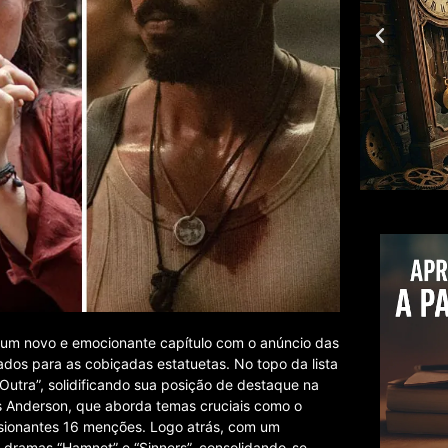
 um novo e emocionante capítulo com o anúncio das
nados para as cobiçadas estatuetas. No topo da lista
utra”, solidificando sua posição de destaque na
s Anderson, que aborda temas cruciais como o
ssionantes 16 menções. Logo atrás, com um
 dramas “Hamnet” e “Sinners”, consolidando-se