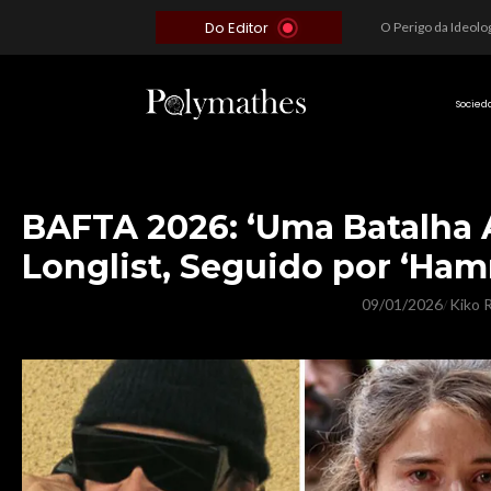
Do Editor
Além do Óbvio: A Estratégia por trás do Colapso de Teerã e a Miopia Brasileira
O Voto como Moeda: Clientelismo e o Analfabetismo Funcional Político no Brasil
A Roleta da Miséria: Quando a Devoção Cega Encontra o Link na Bio. A Queda do Brasileiro Pelas Mãos de Seus Influencers.
Socied
BAFTA 2026: ‘Uma Batalha 
Longlist, Seguido por ‘Hamn
09/01/2026
Kiko R
/