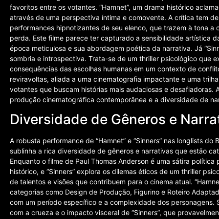
favoritos entre os votantes. “Hamnet”, um drama histórico aclamad
através de uma perspectiva íntima e comovente. A crítica tem de
performances hipnotizantes de seu elenco, que trazem à tona a
perda. Este filme parece ter capturado a sensibilidade artístic
época meticulosa e sua abordagem poética da narrativa. Já “Sinn
sombria e introspectiva. Trata-se de um thriller psicológico que
consequências das escolhas humanas em um contexto de conflito
reviravoltas, aliada a uma cinematografia impactante e uma trilh
votantes que buscam histórias mais audaciosas e desafiadoras. 
produção cinematográfica contemporânea e a diversidade de nar
Diversidade de Gêneros e Narra
A robusta performance de “Hamnet” e “Sinners” nas longlists do B
sublinha a rica diversidade de gêneros e narrativas que estão cat
Enquanto o filme de Paul Thomas Anderson é uma sátira política 
histórico, e “Sinners” explora os dilemas éticos de um thriller ps
de talentos e visões que contribuem para o cinema atual. “Hamne
categorias como Design de Produção, Figurino e Roteiro Adaptad
com um período específico e a complexidade dos personagens. 
com a crueza e o impacto visceral de “Sinners”, que provavelm