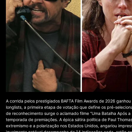
A corrida pelos prestigiados BAFTA Film Awards de 2026 ganhou
longlists, a primeira etapa de votação que define os pré-selecio
de reconhecimento surge o aclamado filme “Uma Batalha Após a O
temporada de premiações. A épica sátira política de Paul Thoma
extremismo e a polarização nos Estados Unidos, angariou impre
igualmente notável desempenho de 14 indicações cada, estão os