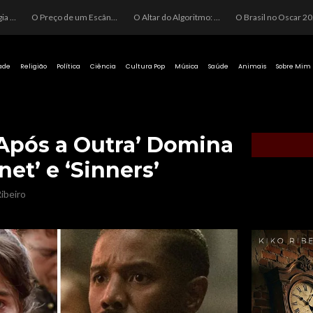
O Perigo da Ideologia Desenfreada na Justiça: Quando a Pauta Política Substitui a Pena Criminal
O Preço de um Escândalo: A Discrepância Entre o “Filme de Bolsonaro” e a Realidade do Cinema Mundial
O Altar do Algoritmo: A Carência Humana e a Fabricação de Heróis no Brasil
O Brasil no Os
ade
Religião
Política
Ciência
Cultura Pop
Música
Saúde
Animais
Sobre Mim
Após a Outra’ Domina
et’ e ‘Sinners’
ibeiro