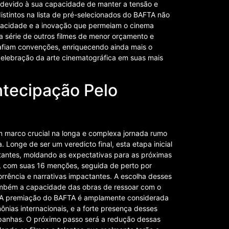
o, devido à sua capacidade de manter a tensão e
distintos na lista de pré-selecionados do BAFTA não
vacidade e a inovação que permeiam o cinema
ma série de outros filmes de menor orçamento e
fiam convenções, enriquecendo ainda mais o
 celebração da arte cinematográfica em suas mais
ntecipação Pelo
m marco crucial na longa e complexa jornada rumo
 Longe de ser um veredicto final, esta etapa inicial
tantes, moldando as expectativas para as próximas
”, com suas 16 menções, seguida de perto por
rrência e narrativas impactantes. A escolha desses
 também a capacidade das obras de ressoar com o
l. A premiação do BAFTA é amplamente considerada
ônias internacionais, e a forte presença desses
ampanhas. O próximo passo será a redução dessas