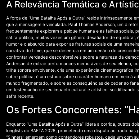
A Relevância Temática e Artísti
A força de “Uma Batalha Após a Outra” reside intrinsecamente em 
que a mensagem é veiculada. Paul Thomas Anderson, um diretor 
frequentemente exploram a psique humana e as falhas sociais, p
sátira política, muitas vezes um gênero desafiador de equilibrar,
humor e o absurdo para expor as fraturas sociais de uma maneir
narrativa do filme, que se desenrola em um cenário de crescentes
confrontar verdades desconfortáveis sobre a natureza da democr
Anderson de extrair performances memoráveis de seu elenco, c
trilha sonora envolvente, cria uma experiência cinematográfica i
sobre política; é um estudo sobre o caráter humano em meio à a
mundo fragmentado, e sobre as consequências de ceder ao fanat
um testemunho de seu impacto cultural e artístico, solidificando
safra recente.
Os Fortes Concorrentes: “H
Enquanto “Uma Batalha Após a Outra” lidera a corrida, outros do
longlists do BAFTA 2026, prometendo uma disputa acirrada nas
“Sinners” emergem como contendores robustos, cada um com suas