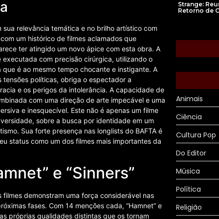
ca
Strange: Reu
Retorno de 
sua relevância temática e no brilho artístico com
com um histórico de filmes aclamados que
arece ter atingido um novo ápice com esta obra. A
 é executada com precisão cirúrgica, utilizando o
a que é ao mesmo tempo chocante e instigante. A
 tensões políticas, obriga o espectador a
acia e os perigos da intolerância. A capacidade de
Animais
ombinada com uma direção de arte impecável e uma
mersiva e inesquecível. Este não é apenas um filme
Ciência
dversidade, sobre a busca por identidade em um
ismo. Sua forte presença nas longlists do BAFTA é
Cultura Pop
 seu status como um dos filmes mais importantes da
Do Editor
amnet” e “Sinners”
Música
Política
is filmes demonstram uma força considerável nas
 próximas fases. Com 14 menções cada, “Hamnet” e
Religião
 próprias qualidades distintas que os tornam