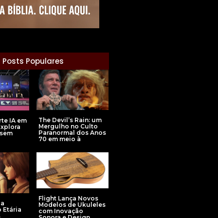
Posts Populares
The Devil’s Rain: um
rte IA em
Mergulho no Culto
xplora
Paranormal dos Anos
 sem
70 em meio à
Flight Lança Novos
da
Modelos de Ukuleles
 Etária
com Inovação
s
Sonora e Design