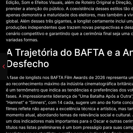
Edição, Som e Efeitos Visuais, além de Roteiro Original e Direçã
prender a atenção do público. A coexistência desses estilos tão 
apenas demonstra a maturidade dos eleitores, mas também a vi
global. Além desses três gigantes, a longlist certamente inclui u
produções independentes que trazem novas perspectivas e desa
cenário competitivo e garantindo que a cerimônia final seja uma
variadas formas.
A Trajetória do BAFTA e a A
Desfecho
A fase de longlists nos BAFTA Film Awards de 2026 representa u
ao reconhecimento máximo da indústria cinematográfica britânica.
é um termômetro que indica as tendências e preferências dos vo
fases. A impressionante liderança de “Uma Batalha Após a Outra
“Hamnet” e “Sinners”, com 14 cada, sugere um ano de forte conco
filmes reflete não apenas a excelência técnica e artística, mas
momento atual, abordando temas de relevância social e cultura
um dos indicadores mais importantes para o Oscar e outras cerim
títulos nas listas preliminares é um bom presságio para suas c