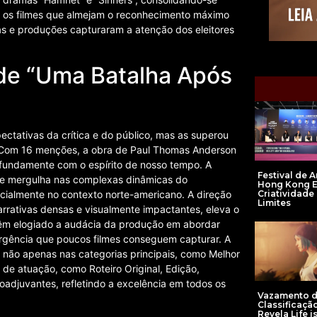
ra os filmes que almejam o reconhecimento máximo
ivas e produções capturaram a atenção dos eleitores
de “Uma Batalha Após
ctativas da crítica e do público, mas as superou
6. Com 16 menções, a obra de Paul Thomas Anderson
fundamente com o espírito de nosso tempo. A
Festival de A
 que mergulha nas complexas dinâmicas do
Hong Kong E
Criatividade
ialmente no contexto norte-americano. A direção
Limites
rrativas densas e visualmente impactantes, eleva o
 têm elogiado a audácia da produção em abordar
urgência que poucos filmes conseguem capturar. A
 não apenas nas categorias principais, como Melhor
 de atuação, como Roteiro Original, Edição,
adjuvantes, refletindo a excelência em todos os
Vazamento 
Classificação
Revela Life i