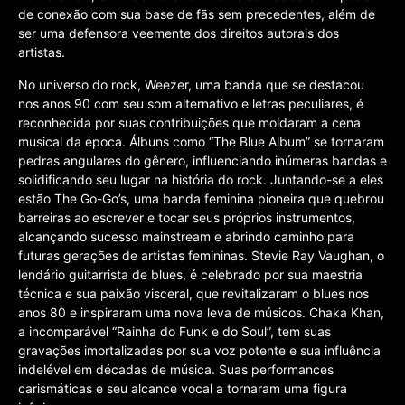
de conexão com sua base de fãs sem precedentes, além de
ser uma defensora veemente dos direitos autorais dos
artistas.
No universo do rock, Weezer, uma banda que se destacou
nos anos 90 com seu som alternativo e letras peculiares, é
reconhecida por suas contribuições que moldaram a cena
musical da época. Álbuns como “The Blue Album” se tornaram
pedras angulares do gênero, influenciando inúmeras bandas e
solidificando seu lugar na história do rock. Juntando-se a eles
estão The Go-Go’s, uma banda feminina pioneira que quebrou
barreiras ao escrever e tocar seus próprios instrumentos,
alcançando sucesso mainstream e abrindo caminho para
futuras gerações de artistas femininas. Stevie Ray Vaughan, o
lendário guitarrista de blues, é celebrado por sua maestria
técnica e sua paixão visceral, que revitalizaram o blues nos
anos 80 e inspiraram uma nova leva de músicos. Chaka Khan,
a incomparável “Rainha do Funk e do Soul”, tem suas
gravações imortalizadas por sua voz potente e sua influência
indelével em décadas de música. Suas performances
carismáticas e seu alcance vocal a tornaram uma figura