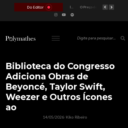
Do Editor
O Voto como Moeda: Clientelismo e o Analfabetismo Funcional Político no Brasil
A Roleta da Miséria: Quando a Devoção Cega Encontra o Link na Bio. A Queda do Brasileiro Pelas Mãos de Seus Influencers.
O Perigo da Ideologia Desenfreada na Justiça: Quando a Pauta Política Substitui a Pena Criminal
O Preço de um Escândalo: A Discrepância Entre o “Filme de Bolsonaro” e a Realidade do Cinema Mundial
O Altar do Algoritmo: A Carência Humana e a Fabricação de Heróis no Brasil
Biblioteca do Congresso
Adiciona Obras de
Beyoncé, Taylor Swift,
Weezer e Outros Ícones
ao
14/05/2026
Kiko Ribeiro
/