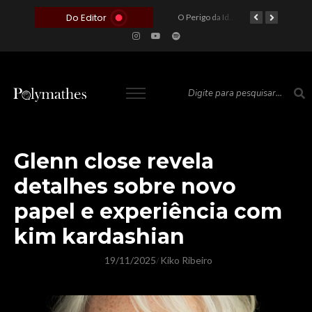
Do Editor
O Voto como Moeda: Clientelismo e o Analfabetismo Funcional Político no Brasil
A Roleta da Miséria: Quando a Devoção Cega Encontra o Link na Bio. A Queda do Brasileiro Pelas Mãos de Seus Influencers.
O Perigo da Ideologia Desenfreada na Justiça: Quando a Pauta Política Substitui a Pena Criminal
O Preço de um Escândalo: A Discrepância Entre o “Filme de Bolsonaro” e a Realidade do Cinema Mundial
Glenn close revela
detalhes sobre novo
papel e experiência com
kim kardashian
19/11/2025
Kiko Ribeiro
/