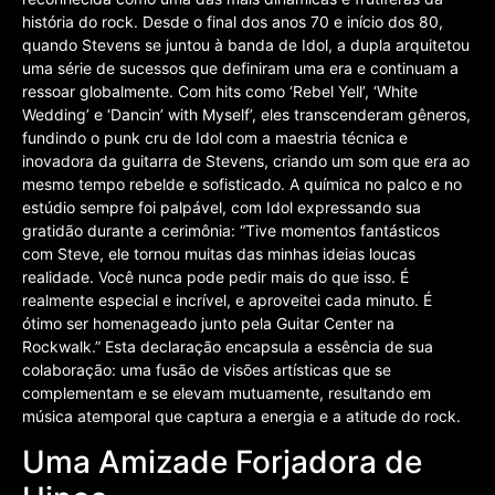
história do rock. Desde o final dos anos 70 e início dos 80,
quando Stevens se juntou à banda de Idol, a dupla arquitetou
uma série de sucessos que definiram uma era e continuam a
ressoar globalmente. Com hits como ‘Rebel Yell’, ‘White
Wedding’ e ‘Dancin’ with Myself’, eles transcenderam gêneros,
fundindo o punk cru de Idol com a maestria técnica e
inovadora da guitarra de Stevens, criando um som que era ao
mesmo tempo rebelde e sofisticado. A química no palco e no
estúdio sempre foi palpável, com Idol expressando sua
gratidão durante a cerimônia: “Tive momentos fantásticos
com Steve, ele tornou muitas das minhas ideias loucas
realidade. Você nunca pode pedir mais do que isso. É
realmente especial e incrível, e aproveitei cada minuto. É
ótimo ser homenageado junto pela Guitar Center na
Rockwalk.” Esta declaração encapsula a essência de sua
colaboração: uma fusão de visões artísticas que se
complementam e se elevam mutuamente, resultando em
música atemporal que captura a energia e a atitude do rock.
Uma Amizade Forjadora de