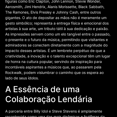
figuras como Eric Clapton, John Lennon, Stevie Wonder,
Aerosmith, Jimi Hendrix, Alanis Morissette, Black Sabbath,
The Ramones, Elvis Presley e Johnny Cash, entre outros
gigantes. O ato de depositar as mãos não é meramente um
gesto simbólico; representa a entrega física e emocional dos
artistas à sua arte, um tributo tátil à sua dedicação e paixão.
As impressões servem como um elo tangível entre o passado,
o presente e o futuro da música, permitindo que visitantes e
admiradores se conectem diretamente com a magnitude do
impacto desses artistas. É um lembrete perpétuo de que a
criatividade, a inovação e o talento excepcional têm um lugar
de honra na cultura popular, servindo de inspiração para
incontáveis aspirantes a músicos que, ao passarem pela
Rockwalk, podem vislumbrar o caminho que os espera ao
lado de seus ídolos.
A Essência de uma
Colaboração Lendária
A parceria entre Billy Idol e Steve Stevens é amplamente
reconhecida como uma das mais dinâmicas e frutíferas da