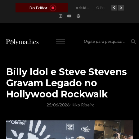
Do Editor
O Voto como Moeda: Clientelismo e o Analfabetismo Funcional Político no Brasil
A Roleta da Miséria: Quando a Devoção Cega Encontra o Link na Bio. A Queda do Brasileiro Pelas Mãos de Seus Influencers.
O Perigo da Ideologia Desenfreada na Justiça: Quando a Pauta Política Substitui a Pena Criminal
O Preço de um Escândalo: A Discrepância Entre o “Filme de Bolsonaro” e a Realidade do Cinema Mundial
O Altar do Algoritmo: A Carência Humana e a Fabricação de Heróis no Brasil
Billy Idol e Steve Stevens
Gravam Legado no
Hollywood Rockwalk
25/06/2026
Kiko Ribeiro
/