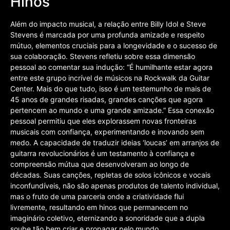
Hinos
Além do impacto musical, a relação entre Billy Idol e Steve
Stevens é marcada por uma profunda amizade e respeito
mútuo, elementos cruciais para a longevidade e o sucesso de
sua colaboração. Stevens refletiu sobre essa dimensão
pessoal ao comentar sua indução: “É humilhante estar agora
entre este grupo incrível de músicos na Rockwalk da Guitar
Center. Mais do que tudo, isso é um testemunho de mais de
45 anos de grandes risadas, grandes canções que agora
pertencem ao mundo e uma grande amizade.” Essa conexão
pessoal permitiu que eles explorassem novas fronteiras
musicais com confiança, experimentando e inovando sem
medo. A capacidade de traduzir ideias ‘loucas’ em arranjos de
guitarra revolucionários é um testamento à confiança e
compreensão mútua que desenvolveram ao longo de
décadas. Suas canções, repletas de solos icônicos e vocais
inconfundíveis, não são apenas produtos de talento individual,
mas o fruto de uma parceria onde a criatividade flui
livremente, resultando em hinos que permanecem no
imaginário coletivo, eternizando a sonoridade que a dupla
soube tão bem criar e propagar pelo mundo.