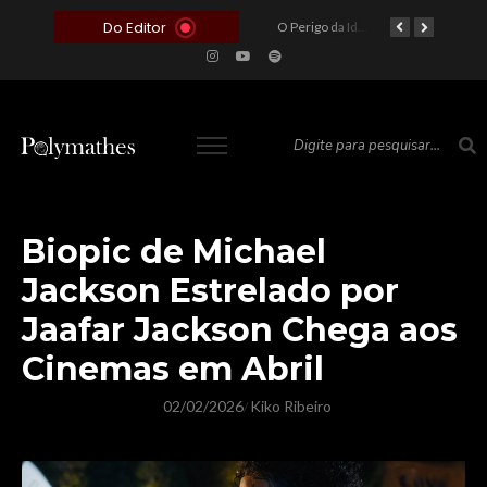
Do Editor
O Voto como Moeda: Clientelismo e o Analfabetismo Funcional Político no Brasil
A Roleta da Miséria: Quando a Devoção Cega Encontra o Link na Bio. A Queda do Brasileiro Pelas Mãos de Seus Influencers.
O Perigo da Ideologia Desenfreada na Justiça: Quando a Pauta Política Substitui a Pena Criminal
O Preço de um Escândalo: A Discrepância Entre o “Filme de Bolsonaro” e a Realidade do Cinema Mundial
Biopic de Michael
Jackson Estrelado por
Jaafar Jackson Chega aos
Cinemas em Abril
02/02/2026
Kiko Ribeiro
/