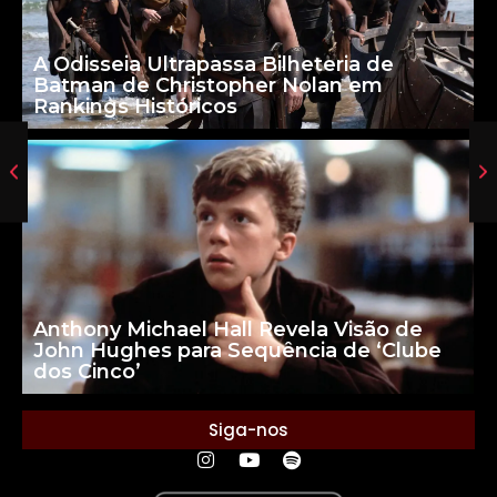
A Odisseia Ultrapassa Bilheteria de
Batman de Christopher Nolan em
Rankings Históricos
Anthony Michael Hall Revela Visão de
John Hughes para Sequência de ‘Clube
dos Cinco’
Siga-nos