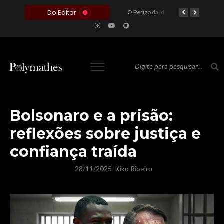
Do Editor
O Voto como Moeda: Clientelismo e o Analfabetismo Funcional Político no Brasil
A Roleta da Miséria: Quando a Devoção Cega Encontra o Link na Bio. A Queda do Brasileiro Pelas Mãos de Seus Influencers.
O Perigo da Ideologia Desenfreada na Justiça: Quando a Pauta Política Substitui a Pena Criminal
O Preço de um Escândalo: A Discrepância Entre o “Filme de Bolsonaro” e a Realidade do Cinema Mundial
Bolsonaro e a prisão:
reflexões sobre justiça e
confiança traída
28/11/2025
Kiko Ribeiro
/