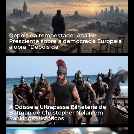
Depois da tempestade: Análise
Presciente sobre a democracia Europeia
a obra “Depois da
A Odisseia Ultrapassa Bilheteria de
Batman de Christopher Nolan em
Rankings Históricos