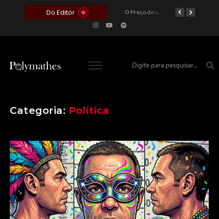
Do Editor
O Voto como Moeda: Clientelismo e o Analfabetismo Funcional Político no Brasil
A Roleta da Miséria: Quando a Devoção Cega Encontra o Link na Bio. A Queda do Brasileiro Pelas Mãos de Seus Influencers.
O Perigo da Ideologia Desenfreada na Justiça: Quando a Pauta Política Substitui a Pena Criminal
O Preço de um Escândalo: A Discrepância Entre o “Filme de Bolsonaro” e a Realidade do Cinema Mundial
O Altar do Algoritmo: A Carência Humana e a Fabricação de Heróis no Brasil
Categoria:
Política