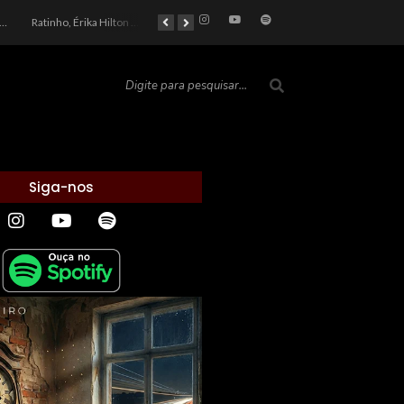
car 2026: Entre a Cota do Politicamente Correto e a Realidade das Telas
Ratinho, Érika Hilton e a Farsa Política: Quem Ganha com o Barulho no País de Bobson?
As controvérsias que marcam o cenário político e econômico nacional
O Silêncio das Páginas: O Retrato da Crise de Leitura no Brasil e o Abismo Intelectual
Siga-nos