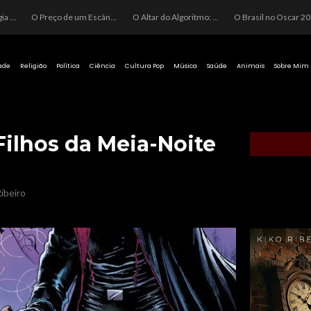
O Perigo da Ideologia Desenfreada na Justiça: Quando a Pauta Política Substitui a Pena Criminal
O Preço de um Escândalo: A Discrepância Entre o “Filme de Bolsonaro” e a Realidade do Cinema Mundial
O Altar do Algoritmo: A Carência Humana e a Fabricação de Heróis no Brasil
O Brasil no Os
ade
Religião
Política
Ciência
Cultura Pop
Música
Saúde
Animais
Sobre Mim
Filhos da Meia-Noite
ibeiro