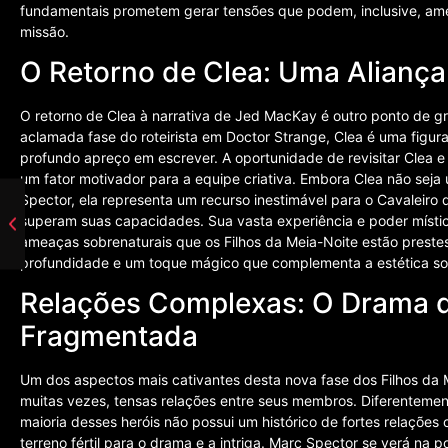
fundamentais prometem gerar tensões que podem, inclusive, am
missão.
O Retorno de Clea: Uma Alianç
O retorno de Clea à narrativa de Jed MacKay é outro ponto de g
aclamada fase do roteirista em Doctor Strange, Clea é uma fi
profundo apreço em escrever. A oportunidade de revisitar Clea e
um fator motivador para a equipe criativa. Embora Clea não se
Spector, ela representa um recurso inestimável para o Cavaleiro
superam suas capacidades. Sua vasta experiência e poder místic
ameaças sobrenaturais que os Filhos da Meia-Noite estão preste
profundidade e um toque mágico que complementa a estética so
Relações Complexas: O Drama 
Fragmentada
Um dos aspectos mais cativantes desta nova fase dos Filhos da 
muitas vezes, tensas relações entre seus membros. Diferentement
maioria desses heróis não possui um histórico de fortes relaçõe
terreno fértil para o drama e a intriga. Marc Spector se verá na p