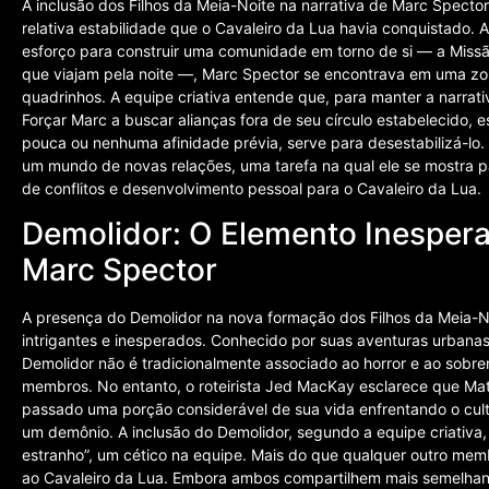
A inclusão dos Filhos da Meia-Noite na narrativa de Marc Specto
relativa estabilidade que o Cavaleiro da Lua havia conquistado. A
esforço para construir uma comunidade em torno de si — a Missã
que viajam pela noite —, Marc Spector se encontrava em uma z
quadrinhos. A equipe criativa entende que, para manter a narrativ
Forçar Marc a buscar alianças fora de seu círculo estabelecido,
pouca ou nenhuma afinidade prévia, serve para desestabilizá-lo.
um mundo de novas relações, uma tarefa na qual ele se mostra p
de conflitos e desenvolvimento pessoal para o Cavaleiro da Lua.
Demolidor: O Elemento Inesper
Marc Spector
A presença do Demolidor na nova formação dos Filhos da Meia-N
intrigantes e inesperados. Conhecido por suas aventuras urban
Demolidor não é tradicionalmente associado ao horror e ao sobren
membros. No entanto, o roteirista Jed MacKay esclarece que Mat
passado uma porção considerável de sua vida enfrentando o cult
um demônio. A inclusão do Demolidor, segundo a equipe criativa, 
estranho”, um cético na equipe. Mais do que qualquer outro mem
ao Cavaleiro da Lua. Embora ambos compartilhem mais semelhanç