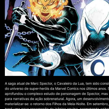
A saga atual de Marc Spector, o Cavaleiro da Lua, tem sido con
do universo de super-heróis da Marvel Comics nos últimos anos. 
aprofundou o complexo estudo de personagem de Spector, mas 
para narrativas de ação sobrenatural. Agora, um desenvolviment
materializar-se: o retorno dos Filhos da Meia-Noite. Em setembro
trará uma nova encarnação da icônica equipe, prometendo agitar