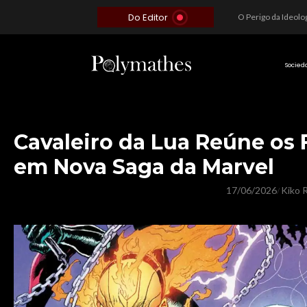
Do Editor
Além do Óbvio: A Estratégia por trás do Colapso de Teerã e a Miopia Brasileira
O Voto como Moeda: Clientelismo e o Analfabetismo Funcional Político no Brasil
A Roleta da Miséria: Quando a Devoção Cega Encontra o Link na Bio. A Queda do Brasileiro Pelas Mãos de Seus Influencers.
Socied
Cavaleiro da Lua Reúne os 
em Nova Saga da Marvel
17/06/2026
Kiko R
/