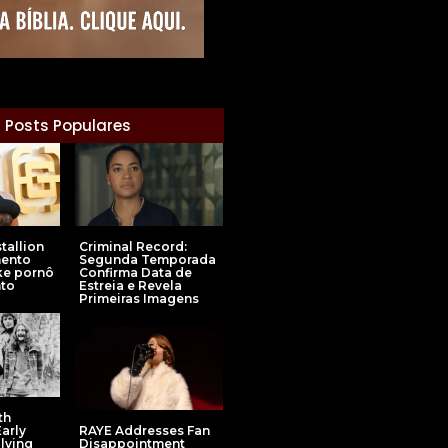
Posts Populares
tallion
Criminal Record:
mento
Segunda Temporada
ke pornô
Confirma Data de
to
Estreia e Revela
Primeiras Imagens
th
arly
RAYE Addresses Fan
lving
Disappointment