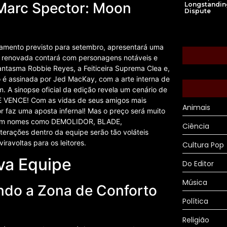
Marc Spector: Moon
Longstandin
Dispute
amento previsto para setembro, apresentará uma
pe renovada contará com personagens notáveis e
antasma Robbie Reyes, a Feiticeira Suprema Clea e,
o é assinada por Jed MacKay, com a arte interna de
A sinopse oficial da edição revela um cenário de
RE VENCE! Com as vidas de seus amigos mais
Animais
 faz uma aposta infernal! Mas o preço será muito
o com nomes como DEMOLIDOR, BLADE,
Ciência
rações dentro da equipe serão tão voláteis
ravoltas para os leitores.
Cultura Pop
va Equipe
Do Editor
Música
ndo a Zona de Conforto
Política
Religião