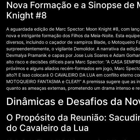
Nova Formação e a Sinopse de 
Knight #8
A aguardada edição de Marc Spector: Moon Knight #8, com lanç
nova e intrigante formação dos Filhos da Meia-Noite. Esta equi
diversos, incluindo o caçador de vampiros Blade, o Motoqueiro F
surpreendentemente, o vigilante Demolidor. A narrativa da ediçã
Devmalya Pramanik e capas por Jose Luis Soares e Adam Gorham. 
alto risco e decisões difíceis para Marc Spector: “A CASA SEMP
próximos e alguns aliados recém-formados em jogo, Marc Spector
alto?! E isso colocará O CAVALEIRO DA LUA em conflito etern
MOTOQUEIRO FANTASMA e CLEA?!” A premissa sugere que as inte
quanto as ameaças externas, prometendo um drama intenso e revi
Dinâmicas e Desafios da No
O Propósito da Reunião: Sacudi
do Cavaleiro da Lua