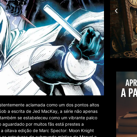
sistentemente aclamada como um dos pontos altos
Sob a escrita de Jed MacKay, a série não apenas
também se estabeleceu como um vibrante palco
o aguardado por muitos fãs está prestes a
, a oitava edição de Marc Spector: Moon Knight
 as estruturas do submundo místico da Marvel e