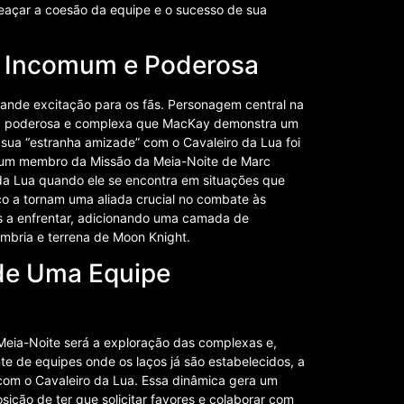
eaçar a coesão da equipe e o sucesso de sua
a Incomum e Poderosa
rande excitação para os fãs. Personagem central na
gura poderosa e complexa que MacKay demonstra um
 sua “estranha amizade” com o Cavaleiro da Lua foi
ja um membro da Missão da Meia-Noite de Marc
 da Lua quando ele se encontra em situações que
o a tornam uma aliada crucial no combate às
s a enfrentar, adicionando uma camada de
mbria e terrena de Moon Knight.
de Uma Equipe
Meia-Noite será a exploração das complexas e,
e de equipes onde os laços já são estabelecidos, a
s com o Cavaleiro da Lua. Essa dinâmica gera um
osição de ter que solicitar favores e colaborar com