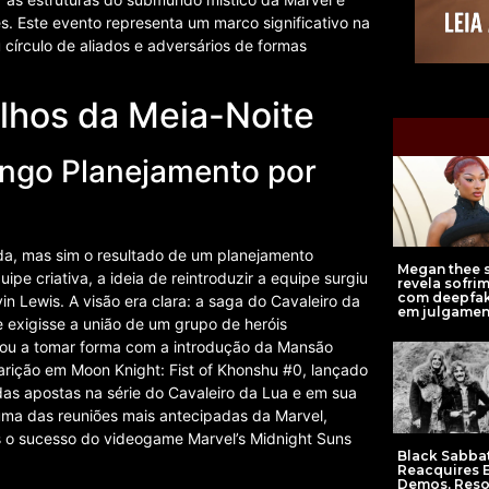
. Este evento representa um marco significativo na
círculo de aliados e adversários de formas
lhos da Meia-Noite
ngo Planejamento por
ada, mas sim o resultado de um planejamento
Megan thee s
e criativa, a ideia de reintroduzir a equipe surgiu
revela sofri
com deepfa
in Lewis. A visão era clara: a saga do Cavaleiro da
em julgamen
 exigisse a união de um grupo de heróis
ou a tomar forma com a introdução da Mansão
rição em Moon Knight: Fist of Khonshu #0, lançado
as apostas na série do Cavaleiro da Lua e em sua
 uma das reuniões mais antecipadas da Marvel,
 o sucesso do videogame Marvel’s Midnight Suns
Black Sabba
Reacquires E
Demos, Reso