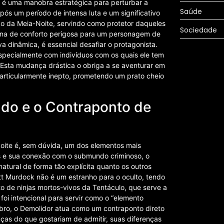
r é uma manobra estratégica para perturbar a
Saúde
pós um período de intensa luta e um significativo
o da Meia-Noite, servindo como protetor daqueles
Sociedade
ona de conforto perigosa para um personagem de
a dinâmica, é essencial desafiar o protagonista.
 especialmente com indivíduos com os quais ele tem
 Esta mudança drástica o obriga a se aventurar em
articularmente inepto, prometendo um prato cheio
ado e o Contraponto de
oite é, sem dúvida, um dos elementos mais
as e sua conexão com o submundo criminoso, o
atural de forma tão explícita quanto os outros
t Murdock não é um estranho para o oculto, tendo
o de ninjas mortos-vivos da Tentáculo, que serve a
foi intencional para servir como o “elemento
bro, o Demolidor atua como um contraponto direto
as do que gostariam de admitir, suas diferenças