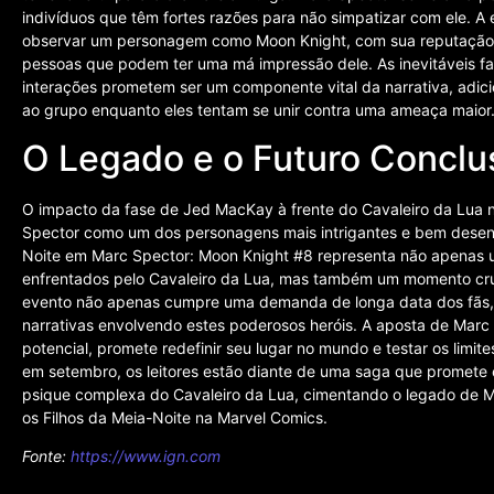
indivíduos que têm fortes razões para não simpatizar com ele. A 
observar um personagem como Moon Knight, com sua reputação e
pessoas que podem ter uma má impressão dele. As inevitáveis fa
interações prometem ser um componente vital da narrativa, adic
ao grupo enquanto eles tentam se unir contra uma ameaça maior
O Legado e o Futuro Conclu
O impacto da fase de Jed MacKay à frente do Cavaleiro da Lua n
Spector como um dos personagens mais intrigantes e bem desenvo
Noite em Marc Spector: Moon Knight #8 representa não apenas u
enfrentados pelo Cavaleiro da Lua, mas também um momento cruci
evento não apenas cumpre uma demanda de longa data dos fãs,
narrativas envolvendo estes poderosos heróis. A aposta de Marc 
potencial, promete redefinir seu lugar no mundo e testar os lim
em setembro, os leitores estão diante de uma saga que promet
psique complexa do Cavaleiro da Lua, cimentando o legado de M
os Filhos da Meia-Noite na Marvel Comics.
Fonte:
https://www.ign.com