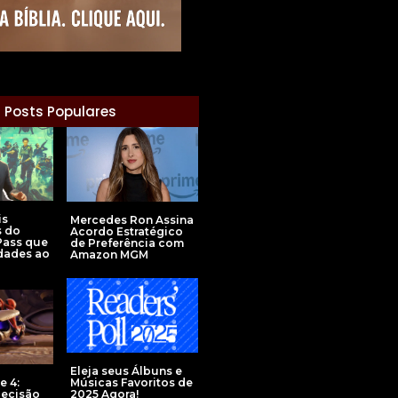
Posts Populares
is
Mercedes Ron Assina
s do
Acordo Estratégico
Pass que
de Preferência com
dades ao
Amazon MGM
Eleja seus Álbuns e
Músicas Favoritos de
e 4:
2025 Agora!
Decisão