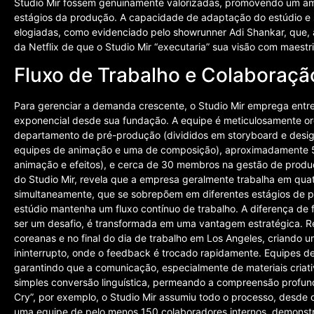
Studio Mir fossem genuinamente valorizadas, promovendo um amb
estágios da produção. A capacidade de adaptação do estúdio e 
elogiadas, como evidenciado pelo showrunner Adi Shankar, que, 
da Netflix de que o Studio Mir “executaria” sua visão com maestr
Fluxo de Trabalho e Colaboraçã
Para gerenciar a demanda crescente, o Studio Mir emprega entre
exponencial desde sua fundação. A equipe é meticulosamente org
departamento de pré-produção (divididos em storyboard e desi
equipes de animação e uma de composição), aproximadamente 50
animação e efeitos), e cerca de 30 membros na gestão de produ
do Studio Mir, revela que a empresa geralmente trabalha em quat
simultaneamente, que se sobrepõem em diferentes estágios de p
estúdio mantenha um fluxo contínuo de trabalho. A diferença de f
ser um desafio, é transformada em uma vantagem estratégica. R
coreanas e no final do dia de trabalho em Los Angeles, criando
ininterrupto, onde o feedback é trocado rapidamente. Equipes de
garantindo que a comunicação, especialmente de materiais criati
simples conversão linguística, permeando a compreensão profun
Cry”, por exemplo, o Studio Mir assumiu todo o processo, desde
uma equipe de pelo menos 150 colaboradores internos, demonstr