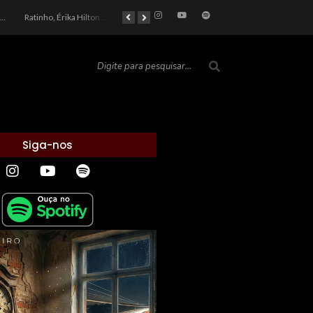
car 2026: Entre a Cota do Politicamente Correto e a Realidade das Telas
Ratinho, Érika Hilton e a Farsa Política: Quem Ganha com o Barulho no País de Bobson?
As controvérsias que marcam o cenário político e econômico nacional
O Silêncio das Páginas: O Retrato da Crise de Leitura no Brasil e o Abismo Intelectual
Siga-nos