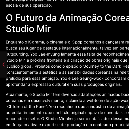
escala de sua operação.
O Futuro da Animação Corea
Studio Mir
Enquanto o K-drama, o cinema e o K-pop coreanos alcançaram re
busca seu lugar de destaque internacionalmente, talvez em parte
outsourcing. Yoo Jae-myung lamenta essa falta de reconheciment
Studio Mir, a próxima fronteira é a criação de obras originais que
público global. Projetos como o episódio “Journey to the Dark Hea
conscientemente a estética e as sensibilidades coreanas na rel
prelúdio para essa ambição. Yoo e Lee Seung-wook concordam q
aprofundar a expressão cultural em suas produções originais.
Atualmente, o Studio Mir tem diversas adaptações animadas bas
coreanas em desenvolvimento, incluindo a webtoon de ação wuxia
“Children of the Rune”. Yoo reconhece que a indústria de anima
acredita firmemente que um título original capaz de conectar-s
reacender o setor. O Studio Mir almeja ser o catalisador dessa
em força criativa e expertise de produção em conteúdo proprietár