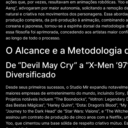
ações que, por vezes, resultavam em animações robóticas. Yoo e
Aang”, advogaram por maior autonomia, solicitando a remoção des
natural e criativa nos movimentos dos personagens. Essa abordag
produção completa, da pré-produção à animação, combinando as 
coreana e japonesa, tornou-se a espinha dorsal da metodologia 
essa filosofia foi aprimorada, concedendo aos artistas maior confi
ao longo de todo o processo.
O Alcance e a Metodologia d
De “Devil May Cry” a “X-Men ’97
Diversificado
Desde seus primeiros sucessos, o Studio Mir expandiu notavelme
maiores empresas de entretenimento do mundo, incluindo Sony, D
Projetos notáveis incluem “The Boondocks”, “Voltron: Legendary 
das Bestas Mágicas”, “Harley Quinn”, “Dota: Dragon’s Blood”, “My
“Journey to the Dark Head” de “Star Wars: Visions”, e “The Witche
assinou um contrato de produção de cinco anos com a Netflix, um 
Yoo, que cimentou uma base sólida de respeito criativo mútuo. Es