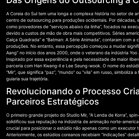
Das Origens do Outsourcing à C
A Coreia do Sul tem uma longa e complexa história no setor de 
centro de outsourcing para produções ocidentais. Por décadas, e
como provedores de “serviços abaixo da linha”, focados na execuç
devido a custos de mão de obra mais competitivos. Séries ameri
Calça Quadrada” e “Batman: A Série Animada”, contaram com a 
produções. No entanto, essa percepção começou a mudar signifi
Aang” no início dos anos 2000, onde o veterano da indústria Yo
Inspirado por essa experiência e pela necessidade de maior libe
parceria com Han Kwang-il e Lee Seung-wook. O nome do estúdi
“Mir”, que significa “paz”, “mundo” ou “vila” em russo, simboliza 
guiaria sua trajetória.
Revolucionando o Processo Cria
Parceiros Estratégicos
O primeiro grande projeto do Studio Mir, “A Lenda de Korra”, spin
solidificou sua reputação na indústria de animação norte-america
crucial para posicionar o estúdio não apenas como um executor
Anteriormente, os estúdios coreanos recebiam “indicações” deta