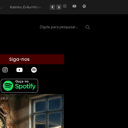
car 2026: Entre a Cota do Politicamente Correto e a Realidade das Telas
Ratinho, Érika Hilton e a Farsa Política: Quem Ganha com o Barulho no País de Bobson?
As controvérsias que marcam o cenário político e econômico nacional
O Silêncio das Páginas: O Retrato da Crise de Leitura no Brasil e o Abismo Intelectual
Siga-nos