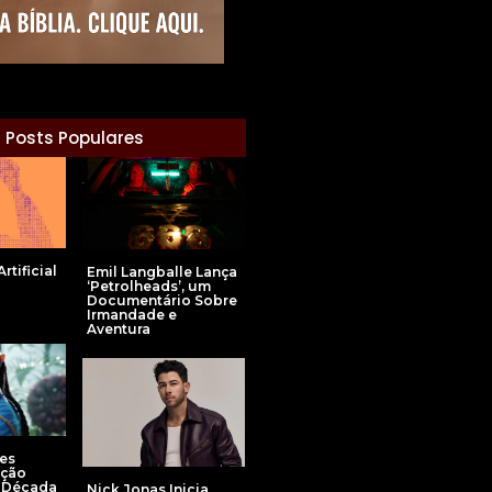
Posts Populares
rtificial
Emil Langballe Lança
‘Petrolheads’, um
Documentário Sobre
Irmandade e
Aventura
es
cção
a Década
Nick Jonas Inicia