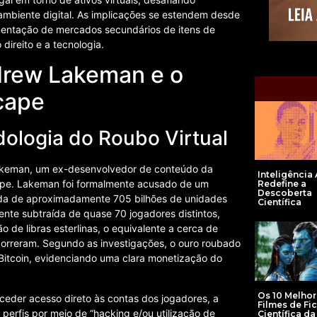
ambiente digital. As implicações se estendem desde
mentação de mercados secundários de itens de
direito e a tecnologia.
drew Lakeman e o
cape
ologia do Roubo Virtual
Lakeman, um ex-desenvolvedor de conteúdo da
Inteligência A
ape. Lakeman foi formalmente acusado de um
Redefine a
Descoberta
ida de aproximadamente 705 bilhões de unidades
Científica
nte subtraída de quase 70 jogadores distintos,
 de libras esterlinas, o equivalente a cerca de
correram. Segundo as investigações, o ouro roubado
Bitcoin, evidenciando uma clara monetização do
Os 10 Melhor
eder acesso direto às contas dos jogadores, a
Filmes de Fi
 perfis por meio de “hacking e/ou utilização de
Científica d