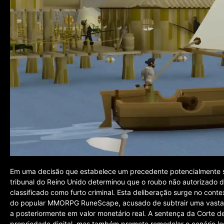
Em uma decisão que estabelece um precedente potencialmente sí
tribunal do Reino Unido determinou que o roubo não autorizado 
classificado como furto criminal. Esta deliberação surge no co
do popular MMORPG RuneScape, acusado de subtrair uma vasta q
a posteriormente em valor monetário real. A sentença da Corte 
propriedade digital, mas também promete remodelar o cenário leg