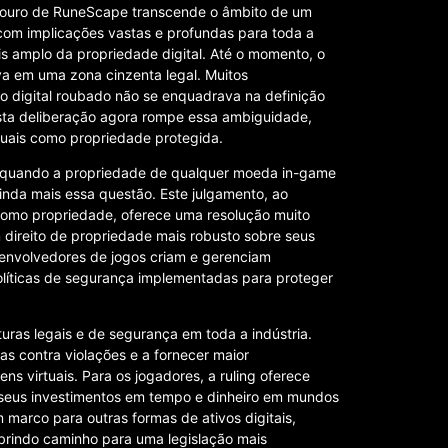
o ouro de RuneScape transcende o âmbito de um
om implicações vastas e profundas para toda a
s amplo da propriedade digital. Até o momento, o
a em uma zona cinzenta legal. Muitos
o digital roubado não se enquadrava na definição
 Esta deliberação agora rompe essa ambiguidade,
irtuais como propriedade protegida.
 e quando a propriedade de qualquer moeda in-game
inda mais essa questão. Este julgamento, ao
como propriedade, oferece uma resolução muito
 direito de propriedade mais robusto sobre seus
senvolvedores de jogos criam e gerenciam
olíticas de segurança implementadas para proteger
uras legais e de segurança em toda a indústria.
s contra violações e a fornecer maior
ns virtuais. Para os jogadores, a ruling oferece
 seus investimentos em tempo e dinheiro em mundos
 marco para outras formas de ativos digitais,
abrindo caminho para uma legislação mais