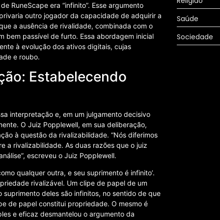
Religião
 de RuneScape era “infinito”. Esse argumento
rivaria outro jogador da capacidade de adquirir a
Saúde
ra que a ausência de rivalidade, combinada com o
um bem passível de furto. Essa abordagem inicial
Sociedade
nte à evolução dos ativos digitais, cujas
dade e roubo.
ação: Estabelecendo
sa interpretação e, em um julgamento decisivo
mente. O Juiz Popplewell, em sua deliberação,
ação à questão da rivalizabilidade. “Nós diferimos
e a rivalizabilidade. As duas razões que o juiz
nálise”, escreveu o Juiz Popplewell.
omo qualquer outra, e seu suprimento é infinito’.
opriedade rivalizável. Um clipe de papel de um
 suprimento deles são infinitos, no sentido de que
ipe de papel constitui propriedade. O mesmo é
mples e eficaz desmantelou o argumento da