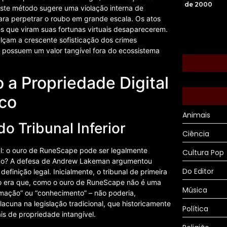
de 2000
ste método sugere uma violação interna de
ara perpetrar o roubo em grande escala. Os atos
es que viram suas fortunas virtuais desaparecerem.
lçam a crescente sofisticação dos crimes
s possuem um valor tangível fora do ecossistema
 a Propriedade Digital
ico
Animais
do Tribunal Inferior
Ciência
al: o ouro de RuneScape pode ser legalmente
Cultura Pop
nido? A defesa de Andrew Lakeman argumentou
Do Editor
nição legal. Inicialmente, o tribunal de primeira
são era que, como o ouro de RuneScape não é uma
Música
ormação” ou “conhecimento” – não poderia,
lacuna na legislação tradicional, que historicamente
Política
s de propriedade intangível.