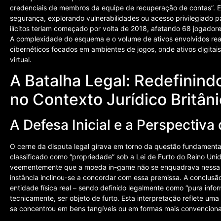
credenciais de membros da equipe de recuperação de contas”. E
segurança, explorando vulnerabilidades ou acesso privilegiado p
ilícitos teriam começado por volta de 2018, afetando 68 jogador
A complexidade do esquema e o volume de ativos envolvidos rea
cibernéticos focados em ambientes de jogos, onde ativos digitai
virtual.
A Batalha Legal: Redefinindo
no Contexto Jurídico Britân
A Defesa Inicial e a Perspectiva 
O cerne da disputa legal girava em torno da questão fundament
classificado como “propriedade” sob a Lei de Furto do Reino U
veementemente que a moeda in-game não se enquadrava nessa defi
instância inclinou-se a concordar com essa premissa. A conclu
entidade física real – sendo definido legalmente como “pura inf
tecnicamente, ser objeto de furto. Esta interpretação reflete uma 
se concentrou em bens tangíveis ou em formas mais convencionai