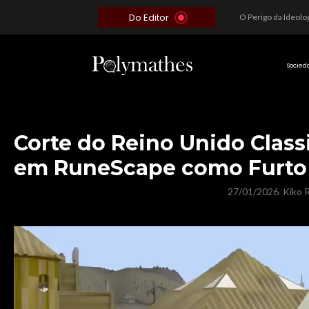
Do Editor
Além do Óbvio: A Estratégia por trás do Colapso de Teerã e a Miopia Brasileira
O Voto como Moeda: Clientelismo e o Analfabetismo Funcional Político no Brasil
A Roleta da Miséria: Quando a Devoção Cega Encontra o Link na Bio. A Queda do Brasileiro Pelas Mãos de Seus Influencers.
Socied
Corte do Reino Unido Class
em RuneScape como Furto 
27/01/2026
Kiko R
/