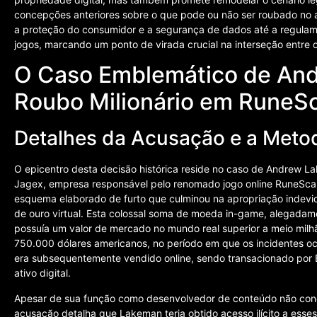
concepções anteriores sobre o que pode ou não ser roubado no 
a proteção do consumidor e a segurança de dados até a regula
jogos, marcando um ponto de virada crucial na interseção entre o 
O Caso Emblemático de An
Roubo Milionário em RuneS
Detalhes da Acusação e a Metod
O epicentro desta decisão histórica reside no caso de Andrew 
Jagex, empresa responsável pelo renomado jogo online RuneSc
esquema elaborado de furto que culminou na apropriação indev
de ouro virtual. Esta colossal soma de moeda in-game, alegadame
possuía um valor de mercado no mundo real superior a meio milhão
750.000 dólares americanos, no período em que os incidentes o
era subsequentemente vendido online, sendo transacionado por 
ativo digital.
Apesar de sua função como desenvolvedor de conteúdo não conc
acusação detalha que Lakeman teria obtido acesso ilícito a esses