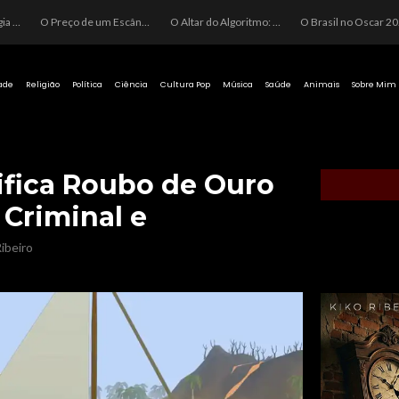
O Perigo da Ideologia Desenfreada na Justiça: Quando a Pauta Política Substitui a Pena Criminal
O Preço de um Escândalo: A Discrepância Entre o “Filme de Bolsonaro” e a Realidade do Cinema Mundial
O Altar do Algoritmo: A Carência Humana e a Fabricação de Heróis no Brasil
O Brasil no Os
ade
Religião
Política
Ciência
Cultura Pop
Música
Saúde
Animais
Sobre Mim
ifica Roubo de Ouro
Criminal e
ibeiro