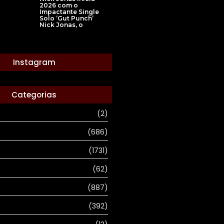
2026 com o
Impactante Single
Solo ‘Gut Punch’
Nick Jonas, o
Instagram
Categorias
(2)
(686)
(1731)
(62)
(887)
(392)