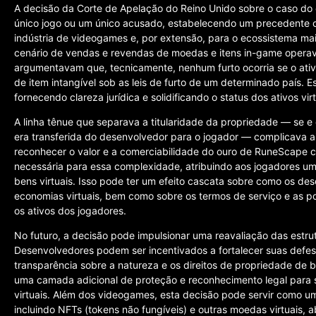
A decisão da Corte de Apelação do Reino Unido sobre o caso d
único jogo ou um único acusado, estabelecendo um precedente c
indústria de videogames e, por extensão, para o ecossistema mai
cenário de vendas e revendas de moedas e itens in-game operav
argumentavam que, tecnicamente, nenhum furto ocorria se o ativ
de item intangível sob as leis de furto de um determinado país.
fornecendo clareza jurídica e solidificando o status dos ativos v
A linha tênue que separava a titularidade da propriedade — se
era transferida do desenvolvedor para o jogador — complicava a
reconhecer o valor e a comerciabilidade do ouro de RuneScape 
necessária para essa complexidade, atribuindo aos jogadores um
bens virtuais. Isso pode ter um efeito cascata sobre como os de
economias virtuais, bem como sobre os termos de serviço e as p
os ativos dos jogadores.
No futuro, a decisão pode impulsionar uma reavaliação das estrut
Desenvolvedores podem ser incentivados a fortalecer suas defesa
transparência sobre a natureza e os direitos de propriedade de be
uma camada adicional de proteção e reconhecimento legal para
virtuais. Além dos videogames, esta decisão pode servir como um
incluindo NFTs (tokens não fungíveis) e outras moedas virtuais, 