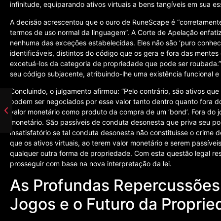
infinitude, equiparando ativos virtuais a bens tangíveis em sua e
A decisão acrescentou que o ouro de RuneScape é “corretament
termos de uso normal da linguagem”. A Corte de Apelação enfat
nenhuma das exceções estabelecidas. Eles não são ‘puro conheci
identificáveis, distintos do código que os gera e fora das mente
excetuá-los da categoria de propriedade que pode ser roubada.” E
seu código subjacente, atribuindo-lhe uma existência funcional 
Concluindo, o julgamento afirmou: “Pelo contrário, são ativos qu
podem ser negociados por esse valor tanto dentro quanto fora do
valor monetário como produto da compra de um ‘bond’. Fora do j
monetário. São passíveis de conduta desonesta que priva seu pos
insatisfatório se tal conduta desonesta não constituísse o crime de
que os ativos virtuais, ao terem valor monetário e serem passív
qualquer outra forma de propriedade. Com esta questão legal r
prosseguir com base na nova interpretação da lei.
As Profundas Repercussões 
Jogos e o Futuro da Proprie