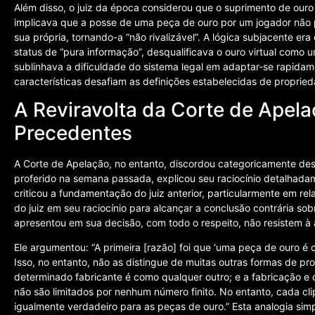
Além disso, o juiz da época considerou que o suprimento de ouro
implicava que a posse de uma peça de ouro por um jogador não p
sua própria, tornando-a “não rivalizável”. A lógica subjacente e
status de “pura informação”, desqualificava o ouro virtual como 
sublinhava a dificuldade do sistema legal em adaptar-se rapidame
características desafiam as definições estabelecidas de proprie
A Reviravolta da Corte de Apel
Precedentes
A Corte de Apelação, no entanto, discordou categoricamente des
proferido na semana passada, explicou seu raciocínio detalhada
criticou a fundamentação do juiz anterior, particularmente em rel
do juiz em seu raciocínio para alcançar a conclusão contrária sobr
apresentou em sua decisão, com todo o respeito, não resistem à a
Ele argumentou: “A primeira [razão] foi que ‘uma peça de ouro é c
Isso, no entanto, não as distingue de muitas outras formas de pr
determinado fabricante é como qualquer outro; e a fabricação e o
não são limitados por nenhum número finito. No entanto, cada cl
igualmente verdadeiro para as peças de ouro.” Esta analogia si