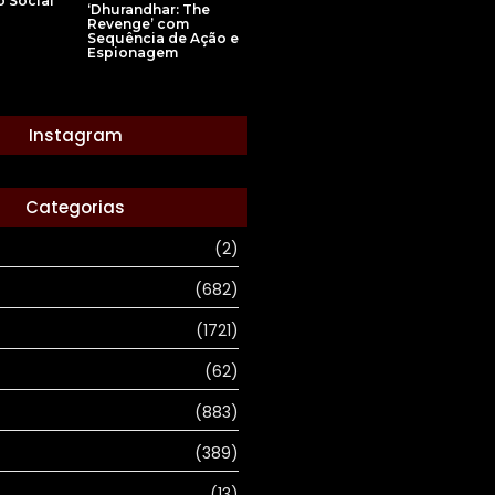
o Social
‘Dhurandhar: The
Revenge’ com
Sequência de Ação e
Espionagem
Instagram
Categorias
(2)
(682)
(1721)
(62)
(883)
(389)
(13)