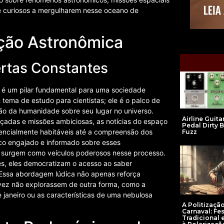
 e curiosos a mergulharem nesse oceano de
ação Astronômica
rtas Constantes
a, é um pilar fundamental para uma sociedade
tema de estudo para cientistas; ele é o palco de
isão da humanidade sobre seu lugar no universo.
Airline Guita
çadas e missões ambiciosas, as notícias do espaço
Pedal Dirty B
encialmente habitáveis até a compreensão dos
Fuzz
ico engajado e informado sobre esses
o surgem como veículos poderosos nesse processo.
s, eles democratizam o acesso ao saber
. Essa abordagem lúdica não apenas reforça
lvez não explorassem de outra forma, como a
e janeiro ou as características de uma nebulosa
A Politizaçã
Carnaval: Fe
Tradicional 