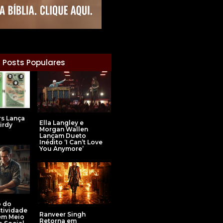
Posts Populares
rs Lança
Ella Langley e
irdy
Morgan Wallen
Lançam Dueto
Inédito ‘I Can’t Love
You Anymore’
o do
stividade
Ranveer Singh
em Meio
Retorna em