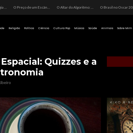
O Perigo da Ideologia Desenfreada na Justiça: Quando a Pauta Política Substitui a Pena Criminal
O Preço de um Escândalo: A Discrepância Entre o “Filme de Bolsonaro” e a Realidade do Cinema Mundial
O Altar do Algoritmo: A Carência Humana e a Fabricação de Heróis no Brasil
O Brasil no Os
ade
Religião
Política
Ciência
Cultura Pop
Música
Saúde
Animais
Sobre Mim
spacial: Quizzes e a
stronomia
ibeiro