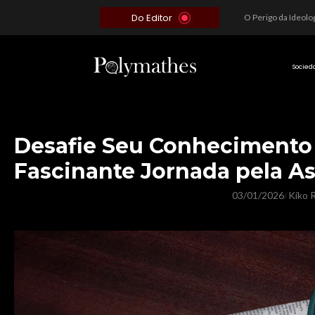
Do Editor
Além do Óbvio: A Estratégia por trás do Colapso de Teerã e a Miopia Brasileira
O Voto como Moeda: Clientelismo e o Analfabetismo Funcional Político no Brasil
A Roleta da Miséria: Quando a Devoção Cega Encontra o Link na Bio. A Queda do Brasileiro Pelas Mãos de Seus Influencers.
Socied
Desafie Seu Conhecimento E
Fascinante Jornada pela A
03/01/2026
Kiko R
/