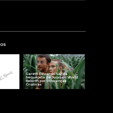
gos
Gareth Edwards Sai da
ma Nova
Sequência de Jurassic World
ontra a
Rebirth por Diferenças
Criativas