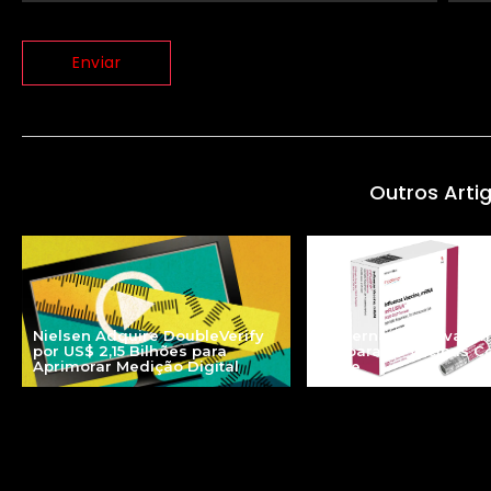
Outros Arti
Nielsen Adquire DoubleVerify
Moderna mFlusiva: u
por US$ 2,15 Bilhões para
Era para as Vacinas C
Aprimorar Medição Digital
Gripe