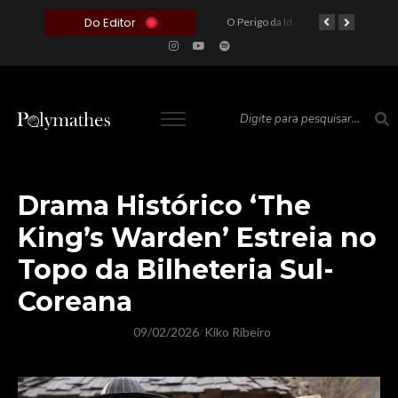
Do Editor
O Voto como Moeda: Clientelismo e o Analfabetismo Funcional Político no Brasil
A Roleta da Miséria: Quando a Devoção Cega Encontra o Link na Bio. A Queda do Brasileiro Pelas Mãos de Seus Influencers.
O Perigo da Ideologia Desenfreada na Justiça: Quando a Pauta Política Substitui a Pena Criminal
O Preço de um Escândalo: A Discrepância Entre o “Filme de Bolsonaro” e a Realidade do Cinema Mundial
O Altar do Algoritmo: A Carência Humana e a Fabricação de Heróis no Brasil
Drama Histórico ‘The
King’s Warden’ Estreia no
Topo da Bilheteria Sul-
Coreana
09/02/2026
Kiko Ribeiro
/