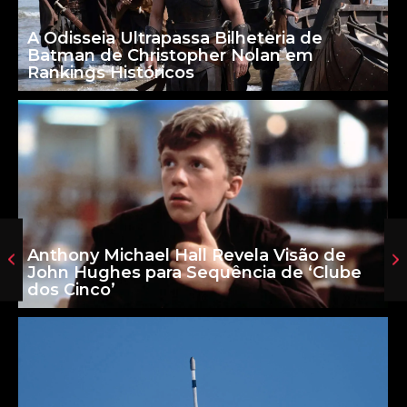
A Odisseia Ultrapassa Bilheteria de
Batman de Christopher Nolan em
Rankings Históricos
Anthony Michael Hall Revela Visão de
John Hughes para Sequência de ‘Clube
dos Cinco’