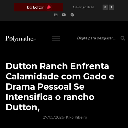
Do Editor
O Voto como Moeda: Clientelismo e o Analfabetismo Funcional Político no Brasil
A Roleta da Miséria: Quando a Devoção Cega Encontra o Link na Bio. A Queda do Brasileiro Pelas Mãos de Seus Influencers.
O Perigo da Ideologia Desenfreada na Justiça: Quando a Pauta Política Substitui a Pena Criminal
O Preço de um Escândalo: A Discrepância Entre o “Filme de Bolsonaro” e a Realidade do Cinema Mundial
Dutton Ranch Enfrenta
Calamidade com Gado e
Drama Pessoal Se
Intensifica o rancho
Dutton,
29/05/2026
Kiko Ribeiro
/