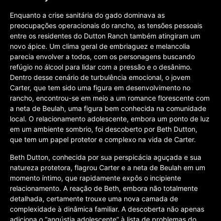
Enquanto a crise sanitária do gado dominava as
preocupações operacionais do rancho, as tensões pessoais
entre os residentes do Dutton Ranch também atingiram um
novo ápice. Um clima geral de embriaguez e melancolia
parecia envolver a todos, com os personagens buscando
refúgio no álcool para lidar com a pressão e o desânimo.
Dentro desse cenário de turbulência emocional, o jovem
Carter, que tem sido uma figura em desenvolvimento no
rancho, encontrou-se em meio a um romance florescente com
a neta de Beulah, uma figura bem conhecida na comunidade
local. O relacionamento adolescente, embora um ponto de luz
em um ambiente sombrio, foi descoberto por Beth Dutton,
que tem um papel protetor e complexo na vida de Carter.
Beth Dutton, conhecida por sua perspicácia aguçada e sua
natureza protetora, flagrou Carter e a neta de Beulah em um
momento íntimo, que rapidamente expôs o incipiente
relacionamento. A reação de Beth, embora não totalmente
detalhada, certamente trouxe uma nova camada de
complexidade à dinâmica familiar. A descoberta não apenas
adiciona o “angústia adolescente” à lista de problemas do