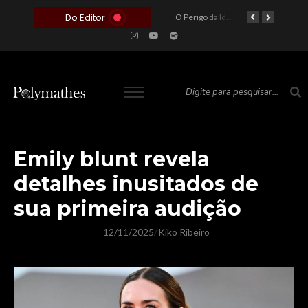
Do Editor
O Voto como Moeda: Clientelismo e o Analfabetismo Funcional Político no Brasil
A Roleta da Miséria: Quando a Devoção Cega Encontra o Link na Bio. A Queda do Brasileiro Pelas Mãos de Seus Influencers.
O Perigo da Ideologia Desenfreada na Justiça: Quando a Pauta Política Substitui a Pena Criminal
O Preço de um Escândalo: A Discrepância Entre o “Filme de Bolsonaro” e a Realidade do Cinema Mundial
Emily blunt revela
detalhes inusitados de
sua primeira audição
12/11/2025
Kiko Ribeiro
/