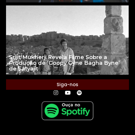
Srijit Mukherji Revela Filme Sobre a
Produção de ‘Goopy Gyne Bagha Byne’
de Satyajit
Siga-nos