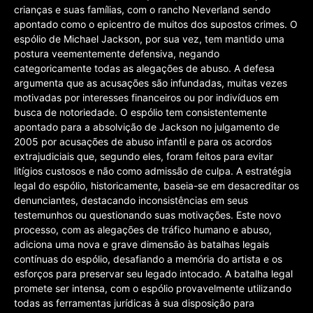
crianças e suas famílias, com o rancho Neverland sendo
apontado como o epicentro de muitos dos supostos crimes. O
espólio de Michael Jackson, por sua vez, tem mantido uma
postura veementemente defensiva, negando
categoricamente todas as alegações de abuso. A defesa
argumenta que as acusações são infundadas, muitas vezes
motivadas por interesses financeiros ou por indivíduos em
busca de notoriedade. O espólio tem consistentemente
apontado para a absolvição de Jackson no julgamento de
2005 por acusações de abuso infantil e para os acordos
extrajudiciais que, segundo eles, foram feitos para evitar
litígios custosos e não como admissão de culpa. A estratégia
legal do espólio, historicamente, baseia-se em desacreditar os
denunciantes, destacando inconsistências em seus
testemunhos ou questionando suas motivações. Este novo
processo, com as alegações de tráfico humano e abuso,
adiciona uma nova e grave dimensão às batalhas legais
contínuas do espólio, desafiando a memória do artista e os
esforços para preservar seu legado intocado. A batalha legal
promete ser intensa, com o espólio provavelmente utilizando
todas as ferramentas jurídicas à sua disposição para