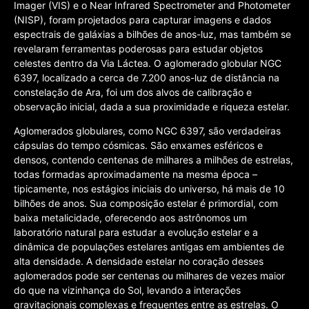
Imager (VIS) e o Near Infrared Spectrometer and Photometer
(NISP), foram projetados para capturar imagens e dados
espectrais de galáxias a bilhões de anos-luz, mas também se
revelaram ferramentas poderosas para estudar objetos
celestes dentro da Via Láctea. O aglomerado globular NGC
6397, localizado a cerca de 7.200 anos-luz de distância na
constelação de Ara, foi um dos alvos de calibração e
observação inicial, dada a sua proximidade e riqueza estelar.
Aglomerados globulares, como NGC 6397, são verdadeiras
cápsulas do tempo cósmicas. São enxames esféricos e
densos, contendo centenas de milhares a milhões de estrelas,
todas formadas aproximadamente na mesma época –
tipicamente, nos estágios iniciais do universo, há mais de 10
bilhões de anos. Sua composição estelar é primordial, com
baixa metalicidade, oferecendo aos astrônomos um
laboratório natural para estudar a evolução estelar e a
dinâmica de populações estelares antigas em ambientes de
alta densidade. A densidade estelar no coração desses
aglomerados pode ser centenas ou milhares de vezes maior
do que na vizinhança do Sol, levando a interações
gravitacionais complexas e frequentes entre as estrelas. O