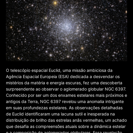
O telescópio espacial Euclid, uma missão ambiciosa da
Agência Espacial Europeia (ESA) dedicada a desvendar os
mistérios da matéria e energia escuras, fez uma descoberta
surpreendente ao observar o aglomerado globular NGC 6397.
Conhecido por ser um dos enxames estelares mais próximos e
antigos da Terra, NGC 6397 revelou uma anomalia intrigante
em suas profundezas estelares. As observações detalhadas
de Euclid identificaram uma lacuna sutil e inesperada na
distribuição de brilho das estrelas anãs vermelhas, um achado
que desafia as compreensões atuais sobre a dinâmica estelar
e a composição de aglomerados globulares. Essa revelação