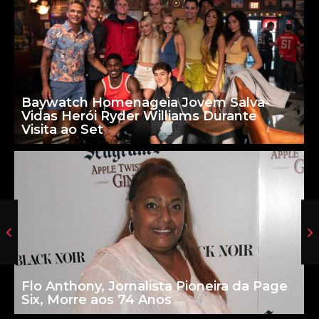
Baywatch Homenageia Jovem Salva-
Vidas Herói Ryder Williams Durante
Visita ao Set
Flo Anthony, Jornalista Pioneira da Page
Six, Morre aos 74 Anos