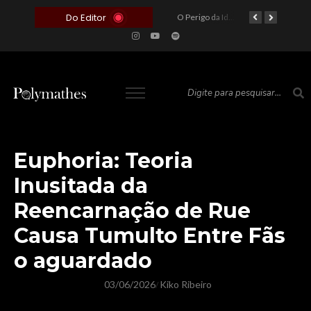
Do Editor
O Voto como Moeda: Clientelismo e o Analfabetismo Funcional Político no Brasil
A Roleta da Miséria: Quando a Devoção Cega Encontra o Link na Bio. A Queda do Brasileiro Pelas Mãos de Seus Influencers.
O Perigo da Ideologia Desenfreada na Justiça: Quando a Pauta Política Substitui a Pena Criminal
O Preço de um Escândalo: A Discrepância Entre o “Filme de Bolsonaro” e a Realidade do Cinema Mundial
Euphoria: Teoria
Inusitada da
Reencarnação de Rue
Causa Tumulto Entre Fãs
o aguardado
03/06/2026
Kiko Ribeiro
/