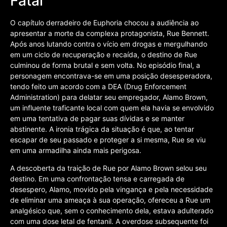
Fatal
O capítulo derradeiro de Euphoria chocou a audiência ao
apresentar a morte da complexa protagonista, Rue Bennett.
Após anos lutando contra o vício em drogas e mergulhando
em um ciclo de recuperação e recaída, o destino de Rue
culminou de forma brutal e sem volta. No episódio final, a
personagem encontrava-se em uma posição desesperadora,
tendo feito um acordo com a DEA (Drug Enforcement
Administration) para delatar seu empregador, Alamo Brown,
um influente traficante local com quem ela havia se envolvido
em uma tentativa de pagar suas dívidas e se manter
abstinente. A ironia trágica da situação é que, ao tentar
escapar de seu passado e proteger a si mesma, Rue se viu
em uma armadilha ainda mais perigosa.
A descoberta da traição de Rue por Alamo Brown selou seu
destino. Em uma confrontação tensa e carregada de
desespero, Alamo, movido pela vingança e pela necessidade
de eliminar uma ameaça à sua operação, ofereceu a Rue um
analgésico que, sem o conhecimento dela, estava adulterado
com uma dose letal de fentanil. A overdose subsequente foi