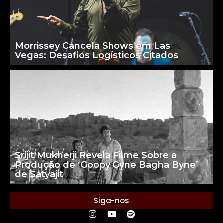
Morrissey Cancela Shows em Las
Vegas: Desafios Logísticos Citados
Srijit Mukherji Revela Filme Sobre a
Produção de ‘Goopy Gyne Bagha Byne’
de Satyajit
Siga-nos