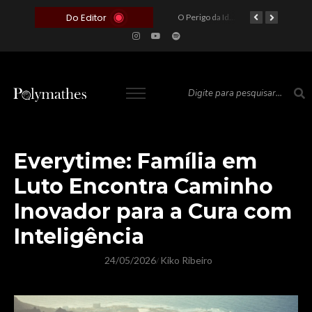
Do Editor
O Voto como Moeda: Clientelismo e o Analfabetismo Funcional Político no Brasil
A Roleta da Miséria: Quando a Devoção Cega Encontra o Link na Bio. A Queda do Brasileiro Pelas Mãos de Seus Influencers.
O Perigo da Ideologia Desenfreada na Justiça: Quando a Pauta Política Substitui a Pena Criminal
O Preço de um Escândalo: A Discrepância Entre o “Filme de Bolsonaro” e a Realidade do Cinema Mundial
Everytime: Família em
Luto Encontra Caminho
Inovador para a Cura com
Inteligência
24/05/2026
Kiko Ribeiro
/