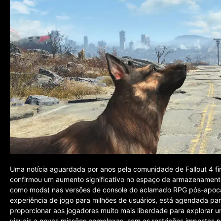
Uma notícia aguardada por anos pela comunidade de Fallout 4 f
confirmou um aumento significativo no espaço de armazenament
como mods) nas versões de console do aclamado RPG pós-apocalíp
experiência de jogo para milhões de usuários, está agendada pa
proporcionar aos jogadores muito mais liberdade para explorar u
visuais a novas missões complexas, sem as restrições impostas p