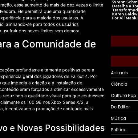
Wrenn Schm
ação, esse aumento de mais de dez vezes o limite
Detalha a Jo
Transformad
olvedora. Ele permitirá que uma quantidade
Karen Baldw
experiência para a maioria dos usuários. A
For All Mank
io, alinhando-se para todos os usuários
usufruir dos novos limites sem demora.
ara a Comunidade de
cações profundas e altamente positivas para a
Animais
eriência geral dos jogadores de Fallout 4. Por
lo que impedia a criação e a instalação de
Ciência
 conteúdo eram forçados a otimizar excessivamente
Cultura Pop
 ou reduzindo a qualidade visual para que coubessem
ialmente os 100 GB nos Xbox Series X/S, a
Do Editor
ida, incentivando a produção de conteúdo mais
Música
vo e Novas Possibilidades
Política