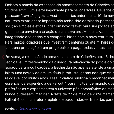
Embora a notícia da expansão do armazenamento de Criações s
Studios emitiu um alerta importante para os jogadores. Usuários 
possuam “saves” (jogos salvos) com datas anteriores a 10 de n
natureza exata desse impacto não tenha sido detalhada pormen
solução simples e eficaz: criar um novo “save” para sua jogada a
geralmente envolve a criação de um novo arquivo de salvamento 
integridade dos dados e a compatibilidade com a nova estrutur
Para muitos jogadores que investiram centenas ou até milhares
pequena precaução é um preço baixo a pagar pelas vastas melhori
Em suma, a expansão do armazenamento de Criações para Fallou
técnica; é um testemunho da duradoura relevância do jogo e do 
espaço para modificações, a Bethesda não apenas atende a um
injeta uma nova vida em um título já robusto, garantindo que ele
rejogável por muitos anos. Essa iniciativa sublinha o reconheci
essencial da experiência de Fallout 4 para muitos, permitindo 
preferências e experimentem o universo pós-apocalíptico de man
nunca pudessem imaginar. A data de 27 de maio de 2024 marcará
Fallout 4, com um futuro repleto de possibilidades ilimitadas par
Fonte:
https://www.ign.com