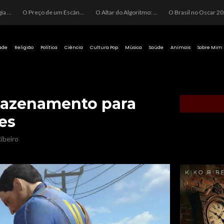
O Perigo da Ideologia Desenfreada na Justiça: Quando a Pauta Política Substitui a Pena Criminal
O Preço de um Escândalo: A Discrepância Entre o “Filme de Bolsonaro” e a Realidade do Cinema Mundial
O Altar do Algoritmo: A Carência Humana e a Fabricação de Heróis no Brasil
O Brasil no Os
ade
Religião
Política
Ciência
Cultura Pop
Música
Saúde
Animais
Sobre Mim
mazenamento para
es
ibeiro