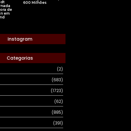
idt
600 Milhões
rnada
ora de
in em
ind
Instagram
Categorias
(2)
(683)
(1723)
(62)
(885)
(391)