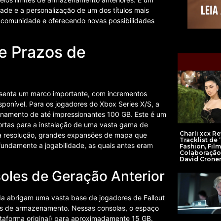
ade e a personalização de um dos títulos mais
a comunidade e oferecendo novas possibilidades
e Prazos de
senta um marco importante, com incrementos
sponível. Para os jogadores do Xbox Series X/S, a
enamento de até impressionantes 100 GB. Este é um
portas para a instalação de uma vasta gama de
Charli xcx R
ta resolução, grandes expansões de mapa que
Tracklist de 
fundamente a jogabilidade, as quais antes eram
Fashion, Film
Colaboraçã
David Crone
oles de Geração Anterior
nda abrigam uma vasta base de jogadores de Fallout
es de armazenamento. Nessas consolas, o espaço
taforma original) para aproximadamente 15 GB.