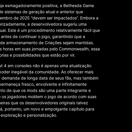
eja esmagadoramente positiva, a Bethesda Game
de sistemas de geração atual e anterior que
ovembro de 2025 “devem ser impactados”. Embora a
orizadamente, a desenvolvedora sugeriu uma
tual. Este é um procedimento relativamente fácil que
antes de continuar o jogo, garantindo que a
a de armazenamento de Criações sejam mantidas.
 de horas em suas jornadas pelo Commonwealth, essa
as e possibilidades que estão por vir.
t 4 em consoles não é apenas uma atualização
poder inegável da comunidade. Ao oferecer mais
a demanda de longa data de seus fãs, mas também
 permaneça fresco, envolvente e infinitamente
mento de que os mods são uma parte integrante e
que os jogadores moldem o jogo de acordo com suas
eiras que os desenvolvedores originais talvez
, portanto, um novo e empolgante capítulo para
a exploração e personalização.