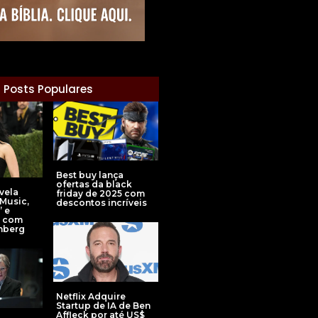
Posts Populares
Best buy lança
ofertas da black
evela
friday de 2025 com
‘Music,
descontos incríveis
’ e
o com
nberg
Netflix Adquire
Startup de IA de Ben
Affleck por até US$