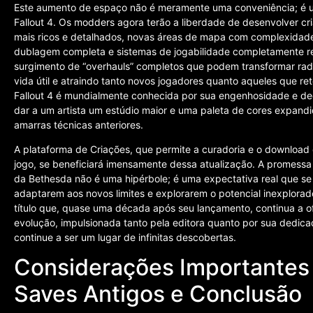
Este aumento de espaço não é meramente uma conveniência; é u
Fallout 4. Os modders agora terão a liberdade de desenvolver cr
mais ricos e detalhados, novas áreas de mapa com complexidad
dublagem completa e sistemas de jogabilidade completamente re
surgimento de “overhauls” completos que podem transformar rad
vida útil e atraindo tanto novos jogadores quanto aqueles que 
Fallout 4 é mundialmente conhecida por sua engenhosidade e ded
dar a um artista um estúdio maior e uma paleta de cores expandi
amarras técnicas anteriores.
A plataforma de Criações, que permite a curadoria e o download
jogo, se beneficiará imensamente dessa atualização. A promessa
da Bethesda não é uma hipérbole; é uma expectativa real que se
adaptarem aos novos limites e explorarem o potencial inexplorado
título que, quase uma década após seu lançamento, continua a 
evolução, impulsionada tanto pela editora quanto por sua dedi
continue a ser um lugar de infinitas descobertas.
Considerações Importantes
Saves Antigos e Conclusão