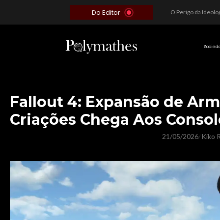
Do Editor
Além do Óbvio: A Estratégia por trás do Colapso de Teerã e a Miopia Brasileira
O Voto como Moeda: Clientelismo e o Analfabetismo Funcional Político no Brasil
A Roleta da Miséria: Quando a Devoção Cega Encontra o Link na Bio. A Queda do Brasileiro Pelas Mãos de Seus Influencers.
Socied
Fallout 4: Expansão de Ar
Criações Chega Aos Consol
21/05/2026
Kiko R
/