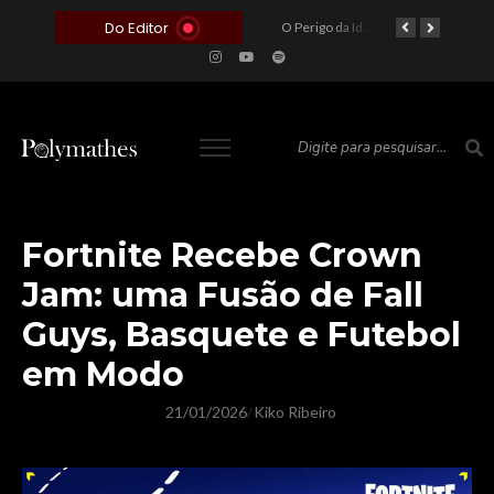
Do Editor
O Voto como Moeda: Clientelismo e o Analfabetismo Funcional Político no Brasil
A Roleta da Miséria: Quando a Devoção Cega Encontra o Link na Bio. A Queda do Brasileiro Pelas Mãos de Seus Influencers.
O Perigo da Ideologia Desenfreada na Justiça: Quando a Pauta Política Substitui a Pena Criminal
O Preço de um Escândalo: A Discrepância Entre o “Filme de Bolsonaro” e a Realidade do Cinema Mundial
Fortnite Recebe Crown
Jam: uma Fusão de Fall
Guys, Basquete e Futebol
em Modo
21/01/2026
Kiko Ribeiro
/