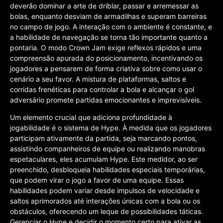
deverão dominar a arte de driblar, passar e arremessar as
bolas, enquanto desviam de armadilhas e superam barreiras
no campo de jogo. A interação com o ambiente é constante, e
a habilidade de navegação se torna tão importante quanto a
pontaria. O modo Crown Jam exige reflexos rápidos e uma
compreensão apurada do posicionamento, incentivando os
jogadores a pensarem de forma criativa sobre como usar o
cenário a seu favor. A mistura de plataformas, saltos e
corridas frenéticas para controlar a bola e alcançar o gol
adversário promete partidas emocionantes e imprevisíveis.
Um elemento crucial que adiciona profundidade à
jogabilidade é o sistema de Hype. À medida que os jogadores
participam ativamente da partida, seja marcando pontos,
assistindo companheiros de equipe ou realizando manobras
espetaculares, eles acumulam Hype. Este medidor, ao ser
preenchido, desbloqueia habilidades especiais temporárias,
que podem virar o jogo a favor de uma equipe. Essas
habilidades podem variar desde impulsos de velocidade e
saltos aprimorados até interações únicas com a bola ou os
obstáculos, oferecendo um leque de possibilidades táticas.
Gerenciar o Hype e decidir o momento certo para ativar as