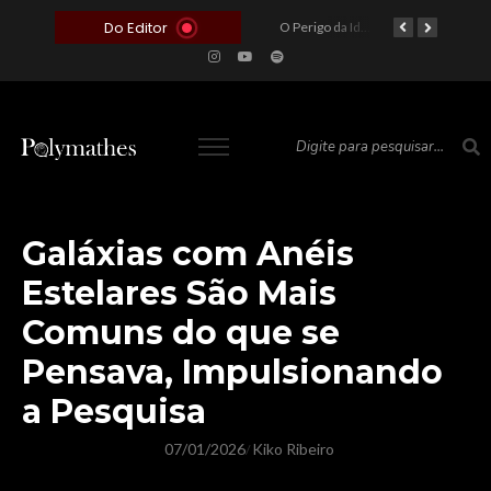
Do Editor
O Voto como Moeda: Clientelismo e o Analfabetismo Funcional Político no Brasil
A Roleta da Miséria: Quando a Devoção Cega Encontra o Link na Bio. A Queda do Brasileiro Pelas Mãos de Seus Influencers.
O Perigo da Ideologia Desenfreada na Justiça: Quando a Pauta Política Substitui a Pena Criminal
O Preço de um Escândalo: A Discrepância Entre o “Filme de Bolsonaro” e a Realidade do Cinema Mundial
Galáxias com Anéis
Estelares São Mais
Comuns do que se
Pensava, Impulsionando
a Pesquisa
07/01/2026
Kiko Ribeiro
/