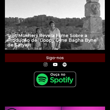
Srijit Mukherji Revela Filme Sobre a
Produção de ‘Goopy Gyne Bagha Byne’
de Satyajit
Siga-nos