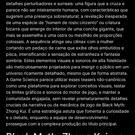
detalhes perturbadores e surreais: uma figura que a cruza e
parece não ser inteiramente humana, com características que
sugerem uma presença sobrenatural; a revelação inesperada
de uma espécie de “homem de rosto cinzento” ou criatura
bizarra que emerge do interior de uma concha gigante, que
mais se assemelha a uma ostra ou mexilhão de proporções
colossais. A sequência atinge seu clímax com a mulher
cortando um pedaço de carne que exibe olhos embutidos e
pisca, intensificando a sensação de estranheza e fantasia
sombria. Estes elementos visuais e sonoros de alta fidelidade
são meticulosamente projetados para imergir o público em um
universo ricamente detalhado, mesmo que de forma abstrata.
A Game Science parece utilizar esses teasers não-canônicos
como uma plataforma para explorar conceitos visuais, testar
os limites gráficos e sonoros do motor de jogo, e manter a
comunidade engajada, sem revelar prematuramente detalhes
cruciais da narrativa ou da mecânica de jogo de Black Myth:
Zhong Kui. É uma estratégia astuta que fomenta a curiosidade
e o debate, enquanto a equipe de desenvolvimento
prossegue com a complexa produção do título principal.