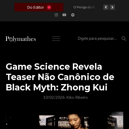
Do Editor
O Voto como Moeda: Clientelismo e o Analfabetismo Funcional Político no Brasil
A Roleta da Miséria: Quando a Devoção Cega Encontra o Link na Bio. A Queda do Brasileiro Pelas Mãos de Seus Influencers.
O Perigo da Ideologia Desenfreada na Justiça: Quando a Pauta Política Substitui a Pena Criminal
O Preço de um Escândalo: A Discrepância Entre o “Filme de Bolsonaro” e a Realidade do Cinema Mundial
Game Science Revela
Teaser Não Canônico de
Black Myth: Zhong Kui
10/02/2026
Kiko Ribeiro
/