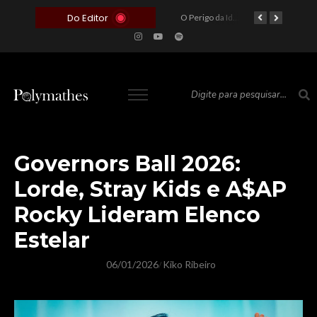
Do Editor
O Voto como Moeda: Clientelismo e o Analfabetismo Funcional Político no Brasil
A Roleta da Miséria: Quando a Devoção Cega Encontra o Link na Bio. A Queda do Brasileiro Pelas Mãos de Seus Influencers.
O Perigo da Ideologia Desenfreada na Justiça: Quando a Pauta Política Substitui a Pena Criminal
O Preço de um Escândalo: A Discrepância Entre o “Filme de Bolsonaro” e a Realidade do Cinema Mundial
Governors Ball 2026:
Lorde, Stray Kids e A$AP
Rocky Lideram Elenco
Estelar
06/01/2026
Kiko Ribeiro
/