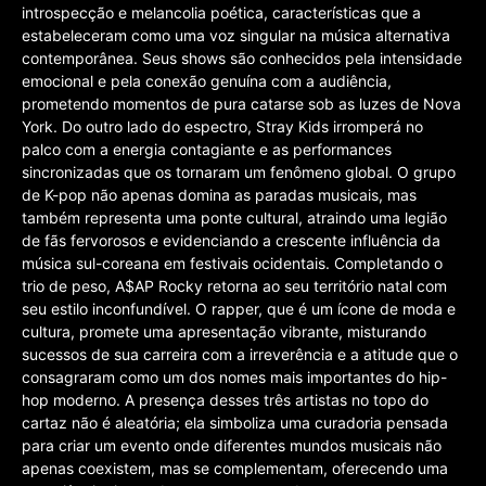
introspecção e melancolia poética, características que a
estabeleceram como uma voz singular na música alternativa
contemporânea. Seus shows são conhecidos pela intensidade
emocional e pela conexão genuína com a audiência,
prometendo momentos de pura catarse sob as luzes de Nova
York. Do outro lado do espectro, Stray Kids irromperá no
palco com a energia contagiante e as performances
sincronizadas que os tornaram um fenômeno global. O grupo
de K-pop não apenas domina as paradas musicais, mas
também representa uma ponte cultural, atraindo uma legião
de fãs fervorosos e evidenciando a crescente influência da
música sul-coreana em festivais ocidentais. Completando o
trio de peso, A$AP Rocky retorna ao seu território natal com
seu estilo inconfundível. O rapper, que é um ícone de moda e
cultura, promete uma apresentação vibrante, misturando
sucessos de sua carreira com a irreverência e a atitude que o
consagraram como um dos nomes mais importantes do hip-
hop moderno. A presença desses três artistas no topo do
cartaz não é aleatória; ela simboliza uma curadoria pensada
para criar um evento onde diferentes mundos musicais não
apenas coexistem, mas se complementam, oferecendo uma