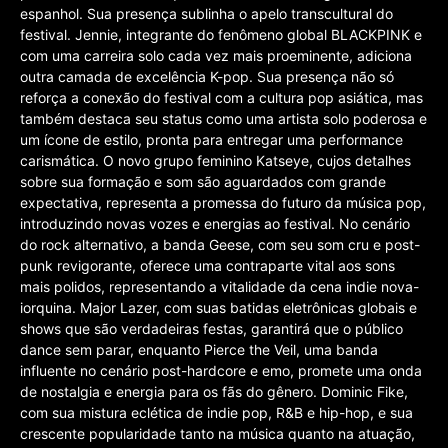
espanhol. Sua presença sublinha o apelo transcultural do
festival. Jennie, integrante do fenômeno global BLACKPINK e
com uma carreira solo cada vez mais proeminente, adiciona
outra camada de excelência K-pop. Sua presença não só
reforça a conexão do festival com a cultura pop asiática, mas
também destaca seu status como uma artista solo poderosa e
um ícone de estilo, pronta para entregar uma performance
carismática. O novo grupo feminino Katseye, cujos detalhes
sobre sua formação e som são aguardados com grande
expectativa, representa a promessa do futuro da música pop,
introduzindo novas vozes e energias ao festival. No cenário
do rock alternativo, a banda Geese, com seu som cru e post-
punk revigorante, oferece uma contraparte vital aos sons
mais polidos, representando a vitalidade da cena indie nova-
iorquina. Major Lazer, com suas batidas eletrônicas globais e
shows que são verdadeiras festas, garantirá que o público
dance sem parar, enquanto Pierce the Veil, uma banda
influente no cenário post-hardcore e emo, promete uma onda
de nostalgia e energia para os fãs do gênero. Dominic Fike,
com sua mistura eclética de indie pop, R&B e hip-hop, e sua
crescente popularidade tanto na música quanto na atuação,