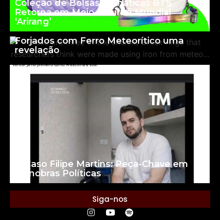
Coleção de Bolsas Temáticas BTS
Retorna em Meio à Turnê Mundial
‘Arirang’
Anéis da Grécia Antiga Podem Ter Sido
Forjados com Ferro Meteorítico uma
revelação
O Caso Filipe Martins: Peça-Chave em
Manobras Políticas
Siga-nos