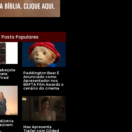
Posts Populares
abeçote
Paddington Bear É
nete
Anunciado como
ired
Apresentador nos
BAFTA Film Awards o
cenário do cinema
ndústria
Reúnem
Max Apresenta
Trailer com Gilded