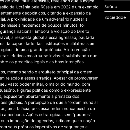
 do ideal multilateralista, revelando que a lógica
Saúde
vasão da Ucrânia pela Rússia em 2022 é um exemplo
entemente geopolíticos, citando a expansão da
Sociedade
al. A proximidade de um adversário nuclear a
 de mísseis modernos de poucos minutos, foi
gurança nacional. Embora a violação do Direito
onável, a resposta global a essa agressão, pautada
tes da capacidade das instituições multilaterais em
tégicos de uma grande potência. A intervenção
erais efetivos mostrou-se inviável, sublinhando que
sobre os preceitos legais e as boas intenções.
dos, mesmo sendo o arquiteto principal da ordem
 em relação a esses arranjos. Apesar de promoverem
seu vasto poder militar, o maior do mundo, com
uasório. Figuras políticas como o ex-presidente
ais, expuseram abertamente a primazia dos
ições globais. A percepção de que a “ordem mundial
tas, uma falácia, pois essa ordem nunca existiu de
a americana. Ações estratégicas sem “pudores”
 ou a imposição de agendas, indicam que a nação
 com seus próprios imperativos de segurança e