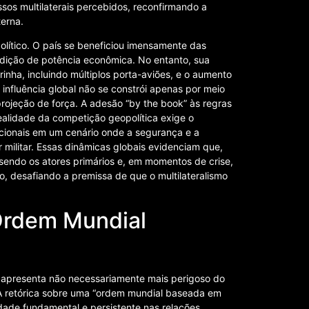
os multilaterais percebidos, reconfirmando a
terna.
lítico. O país se beneficiou imensamente das
ndição de potência econômica. No entanto, sua
inha, incluindo múltiplos porta-aviões, e o aumento
a influência global não se constrói apenas por meio
ojeção de força. A adesão “by the book” às regras
ealidade da competição geopolítica exige o
cionais em um cenário onde a segurança e a
militar. Essas dinâmicas globais evidenciam que,
 sendo os atores primários e, em momentos de crise,
o, desafiando a premissa de que o multilateralismo
 Ordem Mundial
 apresenta não necessariamente mais perigoso do
A retórica sobre uma “ordem mundial baseada em
dade fundamental e persistente nas relações