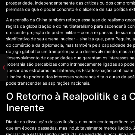
prosperidade, independentemente das críticas ou dos compromiss
premissa de que o poder concreto é o alicerce de sua política ex
A ascensão da China também reforça essa tese do realismo geopo
regras da globalização e do multilateralismo para ascender à co
crescente projeção de poder militar – com a expansão de sua mar
significativo de seu arsenal nuclear – sinaliza que, para Pequim, 
do comércio e da diplomacia, mas também pela capacidade de pr
do jogo global foi um trampolim para o desenvolvimento, mas a r
desenvolvimento de capacidades que garantam os interesses na
soberania são percebidas como intrinsecamente ligadas ao poder 
apesar das estruturas multilaterais, os Estados-nação continuam
a lógica do poder e dos interesses soberanos dita o curso da açã
pode transcender as aspirações nacionais.
O Retorno à Realpolitik e a
Inerente
Diante da dissolução dessas ilusões, o mundo contemporâneo se
que em épocas passadas, mas indubitavelmente menos iludido. 
regras” que estaria sendo destruída, na verdade, ignora uma ver