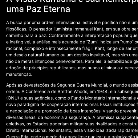
uma Paz Eterna
A busca por uma ordem internacional estável e pacífica não é um
filosóficas. O pensador iluminista Immanuel Kant, em sua obra s
caminho para a paz. Contrariamente à interpretação popular que
e inatingível, a análise mais acurada de “Zum” indica um “rumo” 
racional, complexo e intrinsecamente frágil. Kant, longe de ser 
um desejo natural humano ou um destino inevitável, mas sim uma
não de meras intenções benevolentes. Para ele, a estabilidade glo
adoção de princípios republicanos, mas nunca eliminaria a necess
manutenção.
Após as devastações da Segunda Guerra Mundial, o mundo assisti
ordem. A Conferência de Bretton Woods, em 1944, e a subseque
(ONU) e suas agências, como o Fundo Monetário Internacional e
novo paradigma de cooperação internacional. Essas instituições
a negociação e a promoção de boas intenções, visando prevenir 
diversas áreas, da economia à segurança. A premissa subjacente
coletivas, os Estados poderiam mitigar suas rivalidades e constr
Direito Internacional. No entanto, essa visão idealizada rapidam
Guerra Fria, onde o medo do apocalipse nuclear e a polarização 