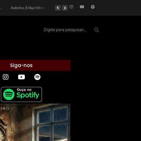
car 2026: Entre a Cota do Politicamente Correto e a Realidade das Telas
Ratinho, Érika Hilton e a Farsa Política: Quem Ganha com o Barulho no País de Bobson?
As controvérsias que marcam o cenário político e econômico nacional
O Silêncio das Páginas: O Retrato da Crise de Leitura no Brasil e o Abismo Intelectual
Siga-nos