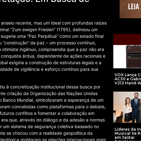
 anseio recente, mas um ideal com profundas raízes
eminal “Zum ewigen Frieden” (1795), delineou um
 sugeria uma “Paz Perpétua” como um estado final
ou “construção” da paz – um processo contínuo,
um otimista ingênuo, compreendia que a paz não era
 conquista árdua, dependente de ações racionais e
bal exigiria a construção de estruturas legais e a
idade de vigilância e esforço contínuo para sua
VOX Lança C
AC30 e Gabi
V212 Hand-W
u à concretização institucional dessa busca por
nte criação da Organização das Nações Unidas
 o Banco Mundial, simbolizaram a esperança de um
 foram concebidas como plataformas para o debate,
futuros conflitos e fomentar a colaboração em
 era que, através do diálogo e da adesão a normas
uir um sistema de segurança coletiva baseado no
Líderes da I
ente se chocou com a realidade geopolítica da
Musical Se 
em Jantar
ideológica moldaram as relações internacionais mais