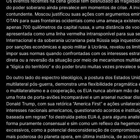
Os eventos recentes na cena global têm desnudado as fragilidades
do poder soberano ainda prevalece em momentos de crise. A in
contundente. Moscou justificou suas ações com argumentos emin
OTAN para suas fronteiras ocidentais como uma ameaça existenci
apenas 700 quilômetros da capital russa, a uma distância de voo
apresentada como uma linha vermelha intransponível para sua se
Internacional e da soberania ucraniana pela Rússia seja inquesti
por sanções econômicas e apoio militar à Ucrânia, revelou os limi
impor suas normas quando confrontadas com os interesses estra
direta ou a reversão da situação por meio de mecanismos multilat
a “lógica do território” e do poder bruto muitas vezes prevalece 
Do outro lado do espectro ideológico, a postura dos Estados Uni
multilateral pós-guerra, demonstra uma flexibilidade pragmática
o multilateralismo e a cooperação, os EUA nunca abriram mão de 
uma frota de porta-aviões incomparável e um arsenal nuclear diss
Donald Trump, com sua retórica “America First” e ações unilater
interesses nacionais americanos, questionando acordos e institu
baseada em regras” foi destruída pelos EUA é, para alguns analis
forma puramente consensual e sim como um reflexo da hegemoni
excessivos, como a potencial desconsideração de compromissos
mais poderosa do planeta opera, em última instância, de acordo