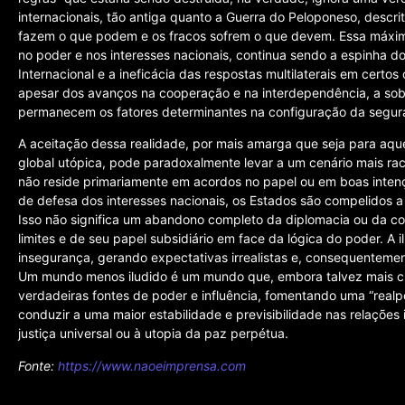
internacionais, tão antiga quanto a Guerra do Peloponeso, descri
fazem o que podem e os fracos sofrem o que devem. Essa máxi
no poder e nos interesses nacionais, continua sendo a espinha dor
Internacional e a ineficácia das respostas multilaterais em certo
apesar dos avanços na cooperação e na interdependência, a sobe
permanecem os fatores determinantes na configuração da seguran
A aceitação dessa realidade, por mais amarga que seja para aq
global utópica, pode paradoxalmente levar a um cenário mais ra
não reside primariamente em acordos no papel ou em boas intenç
de defesa dos interesses nacionais, os Estados são compelidos 
Isso não significa um abandono completo da diplomacia ou da 
limites e de seu papel subsidiário em face da lógica do poder. A i
insegurança, gerando expectativas irrealistas e, consequentement
Um mundo menos iludido é um mundo que, embora talvez mais cí
verdadeiras fontes de poder e influência, fomentando uma “realpo
conduzir a uma maior estabilidade e previsibilidade nas relações
justiça universal ou à utopia da paz perpétua.
Fonte:
https://www.naoeimprensa.com