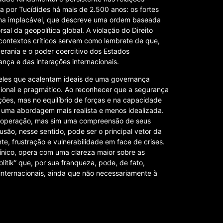
ta por Tucídides há mais de 2.500 anos: os fortes
ma implacável, que descreve uma ordem baseada
sal da geopolítica global. A violação do Direito
s contextos críticos servem como lembrete de que,
rania e o poder coercitivo dos Estados
ça e das interações internacionais.
ueles que acalentam ideais de uma governança
cional e pragmático. Ao reconhecer que a segurança
ões, mas no equilíbrio de forças e na capacidade
a uma abordagem mais realista e menos idealizada.
cooperação, mas sim uma compreensão de seus
lusão, nesse sentido, pode ser o principal vetor da
e, frustração e vulnerabilidade em face de crises.
nico, opera com uma clareza maior sobre as
litik” que, por sua franqueza, pode, de fato,
 internacionais, ainda que não necessariamente à