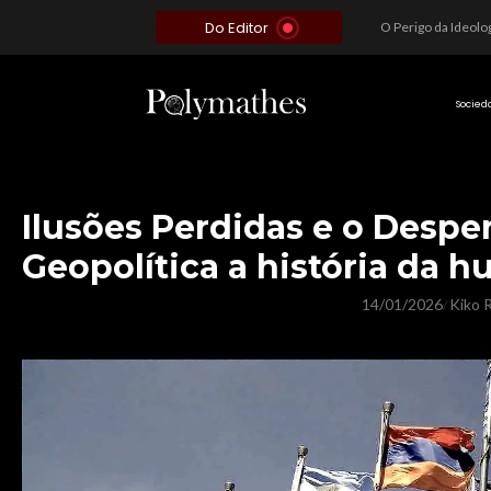
Do Editor
Além do Óbvio: A Estratégia por trás do Colapso de Teerã e a Miopia Brasileira
O Voto como Moeda: Clientelismo e o Analfabetismo Funcional Político no Brasil
A Roleta da Miséria: Quando a Devoção Cega Encontra o Link na Bio. A Queda do Brasileiro Pelas Mãos de Seus Influencers.
Socied
Ilusões Perdidas e o Despe
Geopolítica a história da
14/01/2026
Kiko R
/