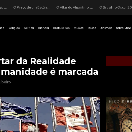
O Perigo da Ideologia Desenfreada na Justiça: Quando a Pauta Política Substitui a Pena Criminal
O Preço de um Escândalo: A Discrepância Entre o “Filme de Bolsonaro” e a Realidade do Cinema Mundial
O Altar do Algoritmo: A Carência Humana e a Fabricação de Heróis no Brasil
O Brasil no Os
ade
Religião
Política
Ciência
Cultura Pop
Música
Saúde
Animais
Sobre Mim
rtar da Realidade
 humanidade é marcada
ibeiro