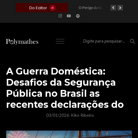
Do Editor
O Voto como Moeda: Clientelismo e o Analfabetismo Funcional Político no Brasil
A Roleta da Miséria: Quando a Devoção Cega Encontra o Link na Bio. A Queda do Brasileiro Pelas Mãos de Seus Influencers.
O Perigo da Ideologia Desenfreada na Justiça: Quando a Pauta Política Substitui a Pena Criminal
O Preço de um Escândalo: A Discrepância Entre o “Filme de Bolsonaro” e a Realidade do Cinema Mundial
A Guerra Doméstica:
Desafios da Segurança
Pública no Brasil as
recentes declarações do
03/01/2026
Kiko Ribeiro
/