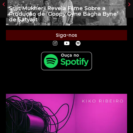
Srijit Mukherji Revela Filme Sobre a
Produção de ‘Goopy Gyne Bagha Byne’
de Satyajit
Siga-nos