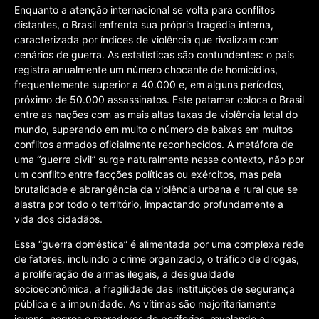
Enquanto a atenção internacional se volta para conflitos
distantes, o Brasil enfrenta sua própria tragédia interna,
caracterizada por índices de violência que rivalizam com
cenários de guerra. As estatísticas são contundentes: o país
registra anualmente um número chocante de homicídios,
frequentemente superior a 40.000 e, em alguns períodos,
próximo de 50.000 assassinatos. Este patamar coloca o Brasil
entre as nações com as mais altas taxas de violência letal do
mundo, superando em muito o número de baixas em muitos
conflitos armados oficialmente reconhecidos. A metáfora de
uma “guerra civil” surge naturalmente nesse contexto, não por
um conflito entre facções políticas ou exércitos, mas pela
brutalidade e abrangência da violência urbana e rural que se
alastra por todo o território, impactando profundamente a
vida dos cidadãos.
Essa “guerra doméstica” é alimentada por uma complexa rede
de fatores, incluindo o crime organizado, o tráfico de drogas,
a proliferação de armas ilegais, a desigualdade
socioeconômica, a fragilidade das instituições de segurança
pública e a impunidade. As vítimas são majoritariamente
jovens, negros e moradores de periferias, revelando a