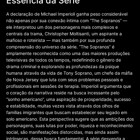
Essência da Série
A declaração de Michael Imperioli ganha peso considerável
não apenas por sua conexão íntima com “The Sopranos” —
ele interpretou um dos personagens mais complexos e
centrais da trama, Christopher Moltisanti, um aspirante a
mafioso e roteirista — mas também por sua profunda
compreensão do universo da série. “The Sopranos” é
amplamente reconhecida como uma das maiores produções
televisivas de todos os tempos, redefinindo o gênero de
drama criminal e explorando as profundezas da psique
humana através da vida de Tony Soprano, um chefe da máfia
de Nova Jersey que luta com seus problemas pessoais e
profissionais em sessões de terapia. Imperioli argumenta que
o coração da narrativa reside na busca incessante pelo
“sonho americano”, uma aspiração de prosperidade, sucesso
e estabilidade, muitas vezes vista através dos olhos de
famílias imigrantes que buscam estabelecer seu legado em
solo americano. Esta perspectiva sugere que as ambições dos
personagens, suas lutas por poder, riqueza e reconhecimento
social, são manifestações distorcidas, mas ainda assim
intrínsecas, dessa busca fundamental. A série desvenda a