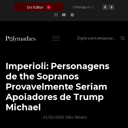
Do Editor
O Voto como Moeda: Clientelismo e o Analfabetismo Funcional Político no Brasil
A Roleta da Miséria: Quando a Devoção Cega Encontra o Link na Bio. A Queda do Brasileiro Pelas Mãos de Seus Influencers.
O Perigo da Ideologia Desenfreada na Justiça: Quando a Pauta Política Substitui a Pena Criminal
O Preço de um Escândalo: A Discrepância Entre o “Filme de Bolsonaro” e a Realidade do Cinema Mundial
Imperioli: Personagens
de the Sopranos
Provavelmente Seriam
Apoiadores de Trump
Michael
21/02/2026
Kiko Ribeiro
/