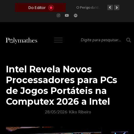
Do Editor
O Voto como Moeda: Clientelismo e o Analfabetismo Funcional Político no Brasil
A Roleta da Miséria: Quando a Devoção Cega Encontra o Link na Bio. A Queda do Brasileiro Pelas Mãos de Seus Influencers.
O Perigo da Ideologia Desenfreada na Justiça: Quando a Pauta Política Substitui a Pena Criminal
O Preço de um Escândalo: A Discrepância Entre o “Filme de Bolsonaro” e a Realidade do Cinema Mundial
Intel Revela Novos
Processadores para PCs
de Jogos Portáteis na
Computex 2026 a Intel
28/05/2026
Kiko Ribeiro
/