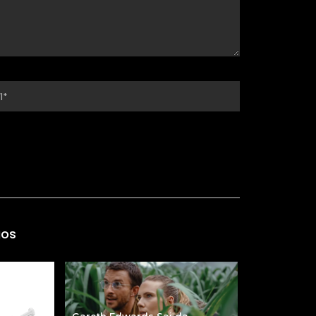
gos
Gareth Edwards Sai da