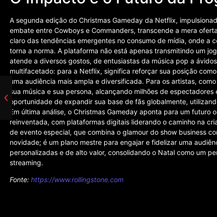
A segunda edição do Christmas Gameday da Netflix, impulsionada
embate entre Cowboys e Commanders, transcende a mera oferta d
claro das tendências emergentes no consumo de mídia, onde a c
torna a norma. A plataforma não está apenas transmitindo um jog
atende a diversos gostos, de entusiastas da música pop a ávidos
multifacetado: para a Netflix, significa reforçar sua posição com
uma audiência mais ampla e diversificada. Para os artistas, como
sua música e sua persona, alcançando milhões de espectadores 
oportunidade de expandir sua base de fãs globalmente, utilizando 
Em última análise, o Christmas Gameday aponta para um futuro on
reinventada, com plataformas digitais liderando o caminho na cr
de evento especial, que combina o glamour do show business co
novidade; é um plano mestre para engajar e fidelizar uma audiê
personalizadas e de alto valor, consolidando o Natal como um p
streaming.
Fonte:
https://www.rollingstone.com