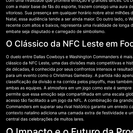
com uma rivalidade que promete emoção e grandes lances. Os Da
com a maior base de fãs do esporte, trazem consigo uma aura 
vitorioso. Sua presença em qualquer horário nobre atrai milhões
Natal, essa audiência tende a ser ainda maior. Do outro lado, o
recente com altos e baixos, representa uma rivalidade de longa 
embate seja disputado e carregado de simbolismo.
O Clássico da NFC Leste em Fo
O duelo entre Dallas Cowboys e Washington Commanders é mais 
clássico da NFC Leste, uma das divisões mais competitivas e hist
de décadas, é conhecida por seus confrontos intensos e resultado
para um evento como o Christmas Gameday. A partida não apenas
classificação da divisão e na corrida pelos playoffs, mas também
ambas as equipes. A atmosfera em um jogo como este é sempre ca
permite que essa emoção seja compartilhada em uma escala glob
acesso tão facilitado a um jogo da NFL. A combinação da gran
Commanders em superar seu rival histórico garante um enredo ca
contexto natalino adiciona uma camada extra de festividade e un
central das celebrações de muitos lares.
O Impacto e o Futuro da Pr