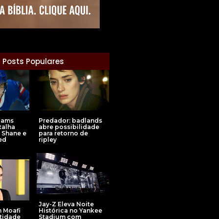
Posts Populares
iams
Predador: badlands
talha
abre possibilidade
a Shane e
para retorno de
ed
ripley
Jay-Z Eleva Noite
Histórica no Yankee
h Moafi
Stadium com
tidade