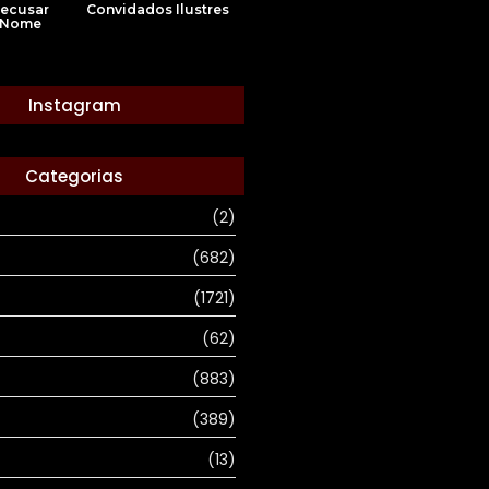
Convidados Ilustres
Recusar
 Nome
Instagram
Categorias
(2)
(682)
(1721)
(62)
(883)
(389)
(13)