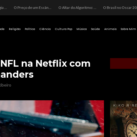
O Perigo da Ideologia Desenfreada na Justiça: Quando a Pauta Política Substitui a Pena Criminal
O Preço de um Escândalo: A Discrepância Entre o “Filme de Bolsonaro” e a Realidade do Cinema Mundial
O Altar do Algoritmo: A Carência Humana e a Fabricação de Heróis no Brasil
O Brasil no Os
ade
Religião
Política
Ciência
Cultura Pop
Música
Saúde
Animais
Sobre Mim
 NFL na Netflix com
anders
ibeiro