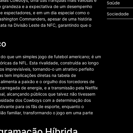
llas Cowboys, uma das franquias mais valiosas e
Saúde
de grandeza e a expectativa de um desempenho
 de espectadores, e em um dia especial como o
Sociedade
 Washington Commanders, apesar de uma história
data na Divisão Leste da NFC, garantindo que o
co
do que um simples jogo de futebol americano; é um
óricas da NFL. Esta rivalidade, construída ao longo
s imprevisíveis, tornando-o um atrativo perfeito
 tem implicações diretas na tabela de
 alimenta a paixão e o orgulho dos torcedores de
rregada de energia, e a transmissão pela Netflix
al, alcançando públicos que talvez não tivessem
diosidade dos Cowboys com a determinação dos
tivante para os fãs de esporte, enquanto o
ião familiar, transformando o jogo em uma parte
ogramação Híbrida