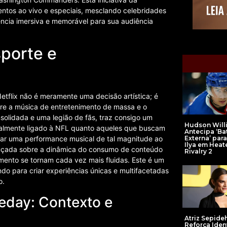
entos ao vivo e especiais, mesclando celebridades
ência imersiva e memorável para sua audiência
sporte e
etflix não é meramente uma decisão artística; é
tre a música de entretenimento de massa e o
nsolidada e uma legião de fãs, traz consigo um
Hudson Will
onalmente ligado à NFL quanto aqueles que buscam
Antecipa ‘Ba
grar uma performance musical de tal magnitude ao
Externa’ par
Ilya em Heat
uçada sobre a dinâmica do consumo de conteúdo
Rivalry 2
imento se tornam cada vez mais fluidas. Este é um
do para criar experiências únicas e multifacetadas
o.
day: Contexto e
Atriz Sepide
Reforça Iden