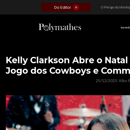
Do Editor
Além do Óbvio: A Estratégia por trás do Colapso de Teerã e a Miopia Brasileira
O Voto como Moeda: Clientelismo e o Analfabetismo Funcional Político no Brasil
A Roleta da Miséria: Quando a Devoção Cega Encontra o Link na Bio. A Queda do Brasileiro Pelas Mãos de Seus Influencers.
Socied
Kelly Clarkson Abre o Natal
Jogo dos Cowboys e Comm
25/12/2025
Kiko R
/