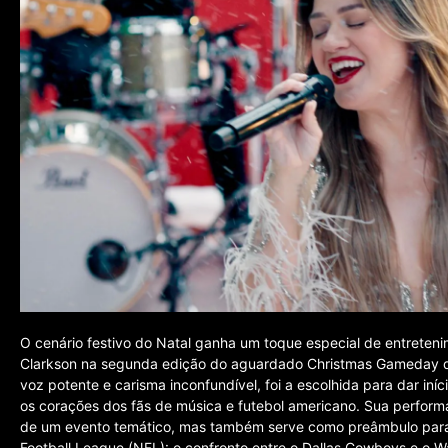
O cenário festivo do Natal ganha um toque especial de entretenim
Clarkson na segunda edição do aguardado Christmas Gameday da 
voz potente e carisma inconfundível, foi a escolhida para dar in
os corações dos fãs de música e futebol americano. Sua perform
de um evento temático, mas também serve como preâmbulo para
Football League (NFL): o confronto entre o Dallas Cowboys e o W