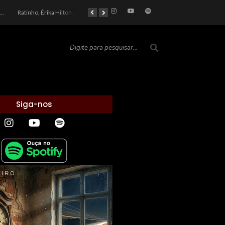
car 2026: Entre a Cota do Politicamente Correto e a Realidade das Telas
Ratinho, Érika Hilton e a Farsa Política: Quem Ganha com o Barulho no País de Bobson?
As controvérsias que marcam o cenário político e econômico nacional
O Silêncio das Páginas: O Retrato da Crise de Leitura no Brasil e o Abismo Intelectual
Siga-nos