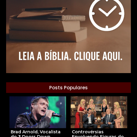
Posts Populares
Brad Arnold, Vocalista
Controvérsias
do 3 Doors Down,
Envolvendo Figuras do