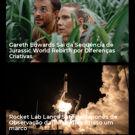
Gareth Edwards Sai da Sequência de
Jurassic World Rebirth por Diferenças
Criativas
Rocket Lab Lança Satélite Japonês de
Observação da Terra Após Atraso um
marco