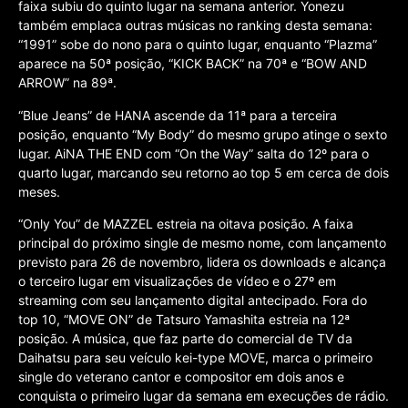
faixa subiu do quinto lugar na semana anterior. Yonezu
também emplaca outras músicas no ranking desta semana:
“1991” sobe do nono para o quinto lugar, enquanto “Plazma”
aparece na 50ª posição, “KICK BACK” na 70ª e “BOW AND
ARROW” na 89ª.
“Blue Jeans” de HANA ascende da 11ª para a terceira
posição, enquanto “My Body” do mesmo grupo atinge o sexto
lugar. AiNA THE END com “On the Way” salta do 12º para o
quarto lugar, marcando seu retorno ao top 5 em cerca de dois
meses.
“Only You” de MAZZEL estreia na oitava posição. A faixa
principal do próximo single de mesmo nome, com lançamento
previsto para 26 de novembro, lidera os downloads e alcança
o terceiro lugar em visualizações de vídeo e o 27º em
streaming com seu lançamento digital antecipado. Fora do
top 10, “MOVE ON” de Tatsuro Yamashita estreia na 12ª
posição. A música, que faz parte do comercial de TV da
Daihatsu para seu veículo kei-type MOVE, marca o primeiro
single do veterano cantor e compositor em dois anos e
conquista o primeiro lugar da semana em execuções de rádio.