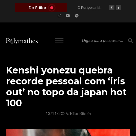
Do Editor
O Voto como Moeda: Clientelismo e o Analfabetismo Funcional Político no Brasil
A Roleta da Miséria: Quando a Devoção Cega Encontra o Link na Bio. A Queda do Brasileiro Pelas Mãos de Seus Influencers.
O Perigo da Ideologia Desenfreada na Justiça: Quando a Pauta Política Substitui a Pena Criminal
O Preço de um Escândalo: A Discrepância Entre o “Filme de Bolsonaro” e a Realidade do Cinema Mundial
Kenshi yonezu quebra
recorde pessoal com ‘iris
out’ no topo da japan hot
100
13/11/2025
Kiko Ribeiro
/