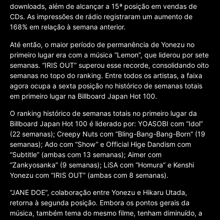
downloads, além de alcançar a 15ª posição em vendas de
CDs. As impressões de rádio registraram um aumento de
168% em relação à semana anterior.
Até então, o maior período de permanência de Yonezu no
primeiro lugar era com a música “Lemon”, que liderou por sete
semanas. “IRIS OUT” superou esse recorde, consolidando oito
semanas no topo do ranking. Entre todos os artistas, a faixa
agora ocupa a sexta posição no histórico de semanas totais
em primeiro lugar na Billboard Japan Hot 100.
O ranking histórico de semanas totais no primeiro lugar da
Billboard Japan Hot 100 é liderado por: YOASOBI com “Idol”
(22 semanas); Creepy Nuts com “Bling-Bang-Bang-Born” (19
semanas); Ado com “Show” e Official Hige Dandism com
“Subtitle” (ambas com 13 semanas); Aimer com
“Zankyosanka” (9 semanas); LiSA com “Homura” e Kenshi
Yonezu com “IRIS OUT” (ambas com 8 semanas).
“JANE DOE”, colaboração entre Yonezu e Hikaru Utada,
retorna à segunda posição. Embora os pontos gerais da
música, também tema do mesmo filme, tenham diminuído, a