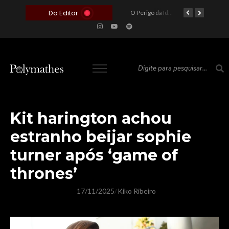
Do Editor
O Voto como Moeda: Clientelismo e o Analfabetismo Funcional Político no Brasil
A Roleta da Miséria: Quando a Devoção Cega Encontra o Link na Bio. A Queda do Brasileiro Pelas Mãos de Seus Influencers.
O Perigo da Ideologia Desenfreada na Justiça: Quando a Pauta Política Substitui a Pena Criminal
O Preço de um Escândalo: A Discrepância Entre o “Filme de Bolsonaro” e a Realidade do Cinema Mundial
Kit harington achou
estranho beijar sophie
turner após ‘game of
thrones’
17/11/2025
Kiko Ribeiro
/