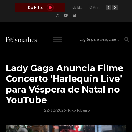
Do Editor
O Voto como Moeda: Clientelismo e o Analfabetismo Funcional Político no Brasil
A Roleta da Miséria: Quando a Devoção Cega Encontra o Link na Bio. A Queda do Brasileiro Pelas Mãos de Seus Influencers.
O Perigo da Ideologia Desenfreada na Justiça: Quando a Pauta Política Substitui a Pena Criminal
O Preço de um Escândalo: A Discrepância Entre o “Filme de Bolsonaro” e a Realidade do Cinema Mundial
O Altar do Algoritmo: A Carência Humana e a Fabricação de Heróis no Brasil
Lady Gaga Anuncia Filme
Concerto ‘Harlequin Live’
para Véspera de Natal no
YouTube
22/12/2025
Kiko Ribeiro
/