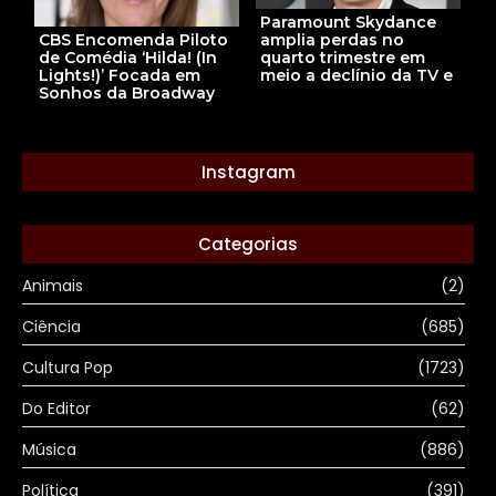
Paramount Skydance
CBS Encomenda Piloto
amplia perdas no
de Comédia ‘Hilda! (In
quarto trimestre em
Lights!)’ Focada em
meio a declínio da TV e
Sonhos da Broadway
Instagram
Categorias
Animais
(2)
Ciência
(685)
Cultura Pop
(1723)
Do Editor
(62)
Música
(886)
Política
(391)