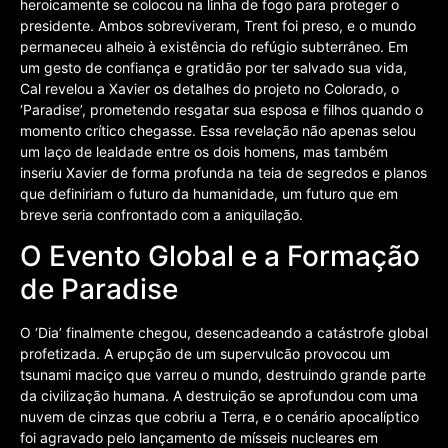
heroicamente se colocou na linha de fogo para proteger o
presidente. Ambos sobreviveram, Trent foi preso, e o mundo
permaneceu alheio à existência do refúgio subterrâneo. Em
um gesto de confiança e gratidão por ter salvado sua vida,
Cal revelou a Xavier os detalhes do projeto no Colorado, o
‘Paradise’, prometendo resgatar sua esposa e filhos quando o
momento crítico chegasse. Essa revelação não apenas selou
um laço de lealdade entre os dois homens, mas também
inseriu Xavier de forma profunda na teia de segredos e planos
que definiriam o futuro da humanidade, um futuro que em
breve seria confrontado com a aniquilação.
O Evento Global e a Formação
de Paradise
O ‘Dia’ finalmente chegou, desencadeando a catástrofe global
profetizada. A erupção de um supervulcão provocou um
tsunami maciço que varreu o mundo, destruindo grande parte
da civilização humana. A destruição se aprofundou com uma
nuvem de cinzas que cobriu a Terra, e o cenário apocalíptico
foi agravado pelo lançamento de mísseis nucleares em