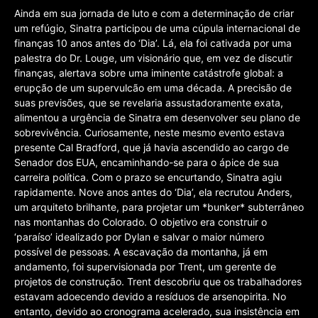
Ainda em sua jornada de luto e com a determinação de criar
um refúgio, Sinatra participou de uma cúpula internacional de
finanças 10 anos antes do ‘Dia’. Lá, ela foi cativada por uma
palestra do Dr. Louge, um visionário que, em vez de discutir
finanças, alertava sobre uma iminente catástrofe global: a
erupção de um supervulcão em uma década. A precisão de
suas previsões, que se revelaria assustadoramente exata,
alimentou a urgência de Sinatra em desenvolver seu plano de
sobrevivência. Curiosamente, neste mesmo evento estava
presente Cal Bradford, que já havia ascendido ao cargo de
Senador dos EUA, encaminhando-se para o ápice de sua
carreira política. Com o prazo se encurtando, Sinatra agiu
rapidamente. Nove anos antes do ‘Dia’, ela recrutou Anders,
um arquiteto brilhante, para projetar um *bunker* subterrâneo
nas montanhas do Colorado. O objetivo era construir o
‘paraíso’ idealizado por Dylan e salvar o maior número
possível de pessoas. A escavação da montanha, já em
andamento, foi supervisionada por Trent, um gerente de
projetos de construção. Trent descobriu que os trabalhadores
estavam adoecendo devido a resíduos de arsenopirita. No
entanto, devido ao cronograma acelerado, sua insistência em