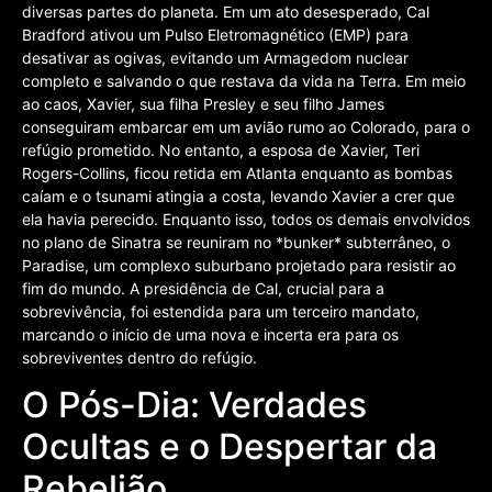
diversas partes do planeta. Em um ato desesperado, Cal
Bradford ativou um Pulso Eletromagnético (EMP) para
desativar as ogivas, evitando um Armagedom nuclear
completo e salvando o que restava da vida na Terra. Em meio
ao caos, Xavier, sua filha Presley e seu filho James
conseguiram embarcar em um avião rumo ao Colorado, para o
refúgio prometido. No entanto, a esposa de Xavier, Teri
Rogers-Collins, ficou retida em Atlanta enquanto as bombas
caíam e o tsunami atingia a costa, levando Xavier a crer que
ela havia perecido. Enquanto isso, todos os demais envolvidos
no plano de Sinatra se reuniram no *bunker* subterrâneo, o
Paradise, um complexo suburbano projetado para resistir ao
fim do mundo. A presidência de Cal, crucial para a
sobrevivência, foi estendida para um terceiro mandato,
marcando o início de uma nova e incerta era para os
sobreviventes dentro do refúgio.
O Pós-Dia: Verdades
Ocultas e o Despertar da
Rebelião