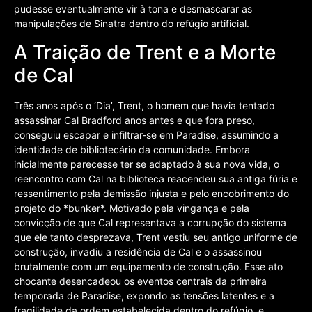
pudesse eventualmente vir à tona e desmascarar as
manipulações de Sinatra dentro do refúgio artificial.
A Traição de Trent e a Morte
de Cal
Três anos após o ‘Dia’, Trent, o homem que havia tentado
assassinar Cal Bradford anos antes e que fora preso,
conseguiu escapar e infiltrar-se em Paradise, assumindo a
identidade de bibliotecário da comunidade. Embora
inicialmente parecesse ter se adaptado à sua nova vida, o
reencontro com Cal na biblioteca reacendeu sua antiga fúria e
ressentimento pela demissão injusta e pelo encobrimento do
projeto do *bunker*. Motivado pela vingança e pela
convicção de que Cal representava a corrupção do sistema
que ele tanto desprezava, Trent vestiu seu antigo uniforme de
construção, invadiu a residência de Cal e o assassinou
brutalmente com um equipamento de construção. Esse ato
chocante desencadeou os eventos centrais da primeira
temporada de Paradise, expondo as tensões latentes e a
fragilidade da ordem estabelecida dentro do refúgio, e