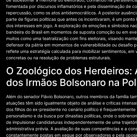
fomentada por discursos inflamatórios e pela disseminação de c
repercussão, como os atos antidemocráticos. A posterior ausência
parte de figuras políticas que antes os incentivaram, é um ponto l
dos interesses em jogo. A exploração de emoções e símbolos naci
bandeira do Brasil em momentos de suposta comoção ou em evento
muitos como uma teatralização com fins eleitorais, visando mant
defensor da pátria em momentos de vulnerabilidade ou desafio po
reflete uma estratégia calculada para mobilizar sentimentos, em
concretas ou na resolução de problemas estruturais.
O Zoológico dos Herdeiros: 
dos Irmãos Bolsonaro na Pol
Além do senador Flávio Bolsonaro, outros membros da família ta
atuações têm sido igualmente objeto de análise e críticas intens
dos filhos do ex-presidente no cenário político é frequentement
personalismo e da busca por dinastias políticas, onde o sobrenom
de impulsionar candidaturas independentemente de uma trajetória
administrativa prévia. A avaliação de suas competências e a cons
constantemente postas em xeque por observadores e pela oposi