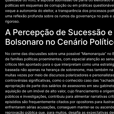
políticas em esquemas de corrupção ou em práticas questionáve
xeque a autonomia do eleitor, a transparência dos processos polít
uma reflexão profunda sobre os rumos da governança no país e a
rigoroso.
A Percepção de Sucessão e 
Bolsonaro no Cenário Políti
No cerne das discussões sobre uma possível “Mamonarquia” no B
de famílias políticas proeminentes, com especial atenção ao sena
críticos têm apontado para o que interpretam como uma estratégia
baseada não apenas na herança de sobrenome, mas também na ca
muitas vezes por meio de discursos polarizadores e personalistas
controvérsias significativas, como o conhecido caso das “rachad
apropriação de parte dos salários de assessores em seu gabinet
aquisição de um imóvel de alto valor, cujo financiamento e ori
públicos e investigações, contribuiu para alimentar narrativas cr
episódios são frequentemente citados por opositores para ilustrar
enfrentarem sérias acusações, conseguem manter-se ou ascender 
reprovação pública que, para muitos, desafia as expectativas de