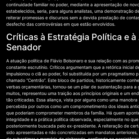
continuidade familiar no poder, mediante a apresentação de nov
estabelecidos, seria, para alguns analistas, uma demonstração de
reiterar promessas e discursos sem a devida prestação de conta
desfecho das controvérsias em que estão envolvidos.
Críticas à Estratégia Política e
Senador
A atuação política de Flávio Bolsonaro e sua relação com as pro
constante escrutínio. Críticos argumentam que a retórica inicial
impulsionou o clã ao poder, foi substituída por um pragmatismo 
chamado “Centrão”. Este bloco de partidos, historicamente conh
verbas orçamentárias, tornou-se um pilar de sustentação para a 
muitos, representou uma traição aos princípios originais e um end
tão criticadas. Essa aliança, vista por alguns como uma manobra 
percebida por outros como um comprometimento dos ideais antic
que poderiam comprometer membros da família. Há quem aponte p
integridade e a prática política observada, especialmente no que
posteriormente buscada pelo ex-presidente. A reiteração de cert
sido apresentadas e não concretizadas em mandatos anteriores,
de subestimar a memória do eleitorado, confiando na persistência 