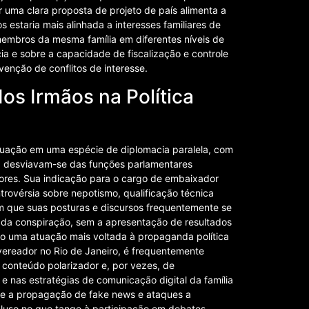
or uma clara proposta de projeto de país alimenta a
 estaria mais alinhada a interesses familiares de
membros da mesma família em diferentes níveis de
a e sobre a capacidade de fiscalização e controle
enção de conflitos de interesse.
dos Irmãos na Política
tuação em uma espécie de diplomacia paralela, com
s, desviavam-se das funções parlamentares
riores. Sua indicação para o cargo de embaixador
rovérsia sobre nepotismo, qualificação técnica
tam que suas posturas e discursos frequentemente se
 da conspiração, sem a apresentação de resultados
ando uma atuação mais voltada à propaganda política
vereador no Rio de Janeiro, é frequentemente
 conteúdo polarizador e, por vezes, de
e nas estratégias de comunicação digital da família
re a propagação de fake news e ataques a
ecluso no que tange à participação em debates