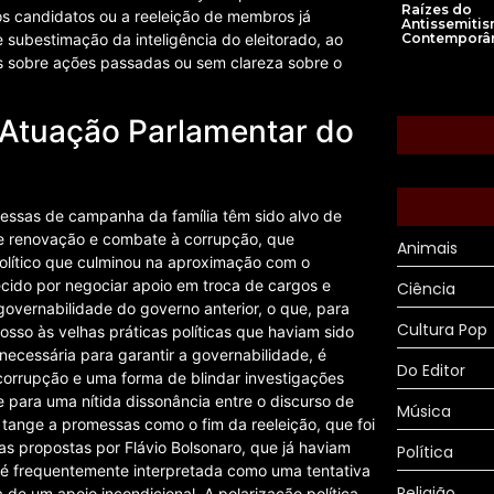
Raízes do
os candidatos ou a reeleição de membros já
Antissemiti
Contemporâ
 subestimação da inteligência do eleitorado, ao
s sobre ações passadas ou sem clareza sobre o
 à Atuação Parlamentar do
messas de campanha da família têm sido alvo de
 de renovação e combate à corrupção, que
Animais
político que culminou na aproximação com o
ecido por negociar apoio em troca de cargos e
Ciência
governabilidade do governo anterior, o que, para
Cultura Pop
osso às velhas práticas políticas que haviam sido
necessária para garantir a governabilidade, é
Do Editor
orrupção e uma forma de blindar investigações
ara uma nítida dissonância entre o discurso de
Música
 tange a promessas como o fim da reeleição, que foi
as propostas por Flávio Bolsonaro, que já haviam
Política
 é frequentemente interpretada como uma tentativa
Religião
de um apoio incondicional. A polarização política,