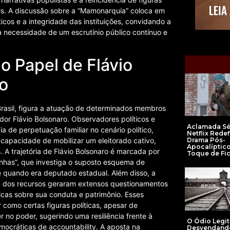
is. A discussão sobre a “Mamonarquia” coloca em
icos e a integridade das instituições, convidando a
 necessidade de um escrutínio público contínuo e
o Papel de Flávio
co
rasil, figura a atuação de determinados membros
dor Flávio Bolsonaro. Observadores políticos e
Aclamada Sé
 de perpetuação familiar no cenário político,
Netflix Redef
pacidade de mobilizar um eleitorado cativo,
Drama Pós-
Apocalíptic
. A trajetória de Flávio Bolsonaro é marcada por
Toque de Fi
inhas”, que investiga o suposto esquema de
e quando era deputado estadual. Além disso, a
gem dos recursos geraram extensos questionamentos
íticas sobre sua conduta e patrimônio. Esses
 como certas figuras políticas, apesar de
no poder, sugerindo uma resiliência frente à
O Ódio Legi
mocráticas de accountability. A aposta na
Desvendand