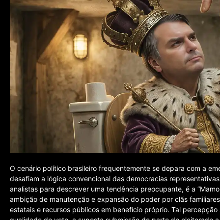
O cenário político brasileiro frequentemente se depara com a 
desafiam a lógica convencional das democracias representativas
analistas para descrever uma tendência preocupante, é a “Mamon
ambição de manutenção e expansão do poder por clãs familiares
estatais e recursos públicos em benefício próprio. Tal percepçã
qualidade do voto, a suposta submissão de parte do eleitorado a n