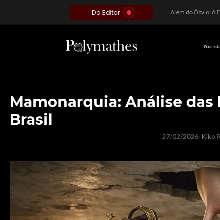
Do Editor
As controvérsias que marcam o cenário político e econômico nacional
O Silêncio das Páginas: O Retrato da Crise de Leitura no Brasil e o Abismo Intelectual
Além do Óbvio: A Estratégia por trás do Colapso de Teerã e a Miopia Brasileira
Socied
Mamonarquia: Análise das D
Brasil
27/02/2026
Kiko R
/