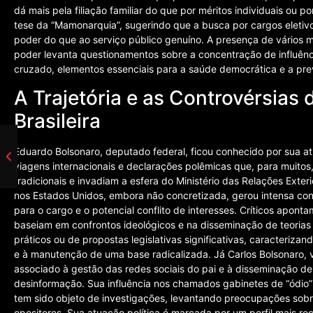
dá mais pela filiação familiar do que por méritos individuais ou p
tese da “Mamonarquia”, sugerindo que a busca por cargos eletivos
poder do que ao serviço público genuíno. A presença de vários 
poder levanta questionamentos sobre a concentração de influênci
cruzado, elementos essenciais para a saúde democrática e a prev
A Trajetória e as Controvérsias 
Brasileira
Eduardo Bolsonaro, deputado federal, ficou conhecido por sua a
viagens internacionais e declarações polêmicas que, para muito
tradicionais e invadiam a esfera do Ministério das Relações Exte
nos Estados Unidos, embora não concretizada, gerou intensa cont
para o cargo e o potencial conflito de interesses. Críticos apon
baseiam em confrontos ideológicos e na disseminação de teorias
práticos ou de propostas legislativas significativas, caracteriz
e à manutenção de uma base radicalizada. Já Carlos Bolsonaro, 
associado à gestão das redes sociais do pai e à disseminação de
desinformação. Sua influência nos chamados gabinetes de “ódio” 
tem sido objeto de investigações, levantando preocupações sob
opositores. Sua atuação política é marcada por um perfil mais r