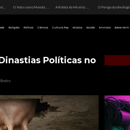
O Voto como Moeda: Clientelismo e o Analfabetismo Funcional Político no Brasil
A Roleta da Miséria: Quando a Devoção Cega Encontra o Link na Bio. A Queda do Brasileiro Pelas Mãos de Seus Influencers.
O Perigo da Ideologia Desenfreada na Justiça: Quando a Pauta Política Substitui a Pena Criminal
ade
Religião
Política
Ciência
Cultura Pop
Música
Saúde
Animais
Sobre Mim
inastias Políticas no
ibeiro