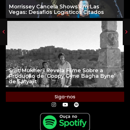
Morrissey Cancela Shows em Las
Vegas: Desafios Logísticos Citados
Srijit Mukherji Revela Filme Sobre a
Produção de ‘Goopy Gyne Bagha Byne’
de Satyajit
Siga-nos