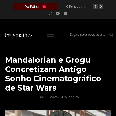
Do Editor
O Voto como Moeda: Clientelismo e o Analfabetismo Funcional Político no Brasil
A Roleta da Miséria: Quando a Devoção Cega Encontra o Link na Bio. A Queda do Brasileiro Pelas Mãos de Seus Influencers.
O Perigo da Ideologia Desenfreada na Justiça: Quando a Pauta Política Substitui a Pena Criminal
O Preço de um Escândalo: A Discrepância Entre o “Filme de Bolsonaro” e a Realidade do Cinema Mundial
Mandalorian e Grogu
Concretizam Antigo
Sonho Cinematográfico
de Star Wars
30/05/2026
Kiko Ribeiro
/