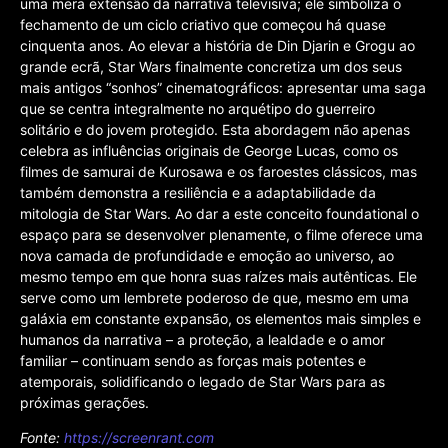
uma mera extensão da narrativa televisiva; ele simboliza o
fechamento de um ciclo criativo que começou há quase
cinquenta anos. Ao elevar a história de Din Djarin e Grogu ao
grande ecrã, Star Wars finalmente concretiza um dos seus
mais antigos “sonhos” cinematográficos: apresentar uma saga
que se centra integralmente no arquétipo do guerreiro
solitário e do jovem protegido. Esta abordagem não apenas
celebra as influências originais de George Lucas, como os
filmes de samurai de Kurosawa e os faroestes clássicos, mas
também demonstra a resiliência e a adaptabilidade da
mitologia de Star Wars. Ao dar a este conceito foundational o
espaço para se desenvolver plenamente, o filme oferece uma
nova camada de profundidade e emoção ao universo, ao
mesmo tempo em que honra suas raízes mais autênticas. Ele
serve como um lembrete poderoso de que, mesmo em uma
galáxia em constante expansão, os elementos mais simples e
humanos da narrativa – a proteção, a lealdade e o amor
familiar – continuam sendo as forças mais potentes e
atemporais, solidificando o legado de Star Wars para as
próximas gerações.
Fonte:
https://screenrant.com