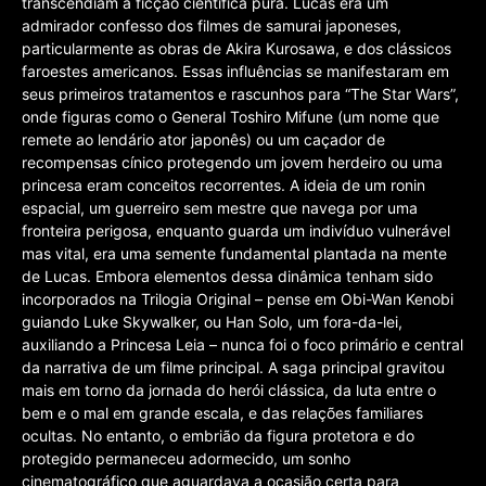
transcendiam a ficção científica pura. Lucas era um
admirador confesso dos filmes de samurai japoneses,
particularmente as obras de Akira Kurosawa, e dos clássicos
faroestes americanos. Essas influências se manifestaram em
seus primeiros tratamentos e rascunhos para “The Star Wars”,
onde figuras como o General Toshiro Mifune (um nome que
remete ao lendário ator japonês) ou um caçador de
recompensas cínico protegendo um jovem herdeiro ou uma
princesa eram conceitos recorrentes. A ideia de um ronin
espacial, um guerreiro sem mestre que navega por uma
fronteira perigosa, enquanto guarda um indivíduo vulnerável
mas vital, era uma semente fundamental plantada na mente
de Lucas. Embora elementos dessa dinâmica tenham sido
incorporados na Trilogia Original – pense em Obi-Wan Kenobi
guiando Luke Skywalker, ou Han Solo, um fora-da-lei,
auxiliando a Princesa Leia – nunca foi o foco primário e central
da narrativa de um filme principal. A saga principal gravitou
mais em torno da jornada do herói clássica, da luta entre o
bem e o mal em grande escala, e das relações familiares
ocultas. No entanto, o embrião da figura protetora e do
protegido permaneceu adormecido, um sonho
cinematográfico que aguardava a ocasião certa para