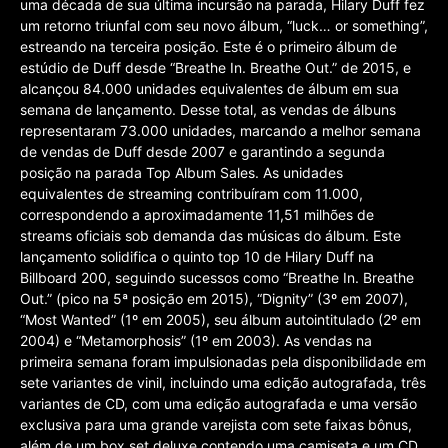
uma década de sua última incursão na parada, Hilary Duff fez
um retorno triunfal com seu novo álbum, “luck… or something”,
estreando na terceira posição. Este é o primeiro álbum de
estúdio de Duff desde “Breathe In. Breathe Out.” de 2015, e
alcançou 84.000 unidades equivalentes de álbum em sua
semana de lançamento. Desse total, as vendas de álbuns
representaram 73.000 unidades, marcando a melhor semana
de vendas de Duff desde 2007 e garantindo a segunda
posição na parada Top Album Sales. As unidades
equivalentes de streaming contribuíram com 11.000,
correspondendo a aproximadamente 11,51 milhões de
streams oficiais sob demanda das músicas do álbum. Este
lançamento solidifica o quinto top 10 de Hilary Duff na
Billboard 200, seguindo sucessos como “Breathe In. Breathe
Out.” (pico na 5ª posição em 2015), “Dignity” (3º em 2007),
“Most Wanted” (1º em 2005), seu álbum autointitulado (2º em
2004) e “Metamorphosis” (1º em 2003). As vendas na
primeira semana foram impulsionadas pela disponibilidade em
sete variantes de vinil, incluindo uma edição autografada, três
variantes de CD, com uma edição autografada e uma versão
exclusiva para uma grande varejista com sete faixas bônus,
além de um box set deluxe contendo uma camiseta e um CD