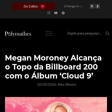
Do Editor
O Voto como Moeda: Clientelismo e o Analfabetismo Funcional Político no Brasil
A Roleta da Miséria: Quando a Devoção Cega Encontra o Link na Bio. A Queda do Brasileiro Pelas Mãos de Seus Influencers.
O Perigo da Ideologia Desenfreada na Justiça: Quando a Pauta Política Substitui a Pena Criminal
O Preço de um Escândalo: A Discrepância Entre o “Filme de Bolsonaro” e a Realidade do Cinema Mundial
Megan Moroney Alcança
o Topo da Billboard 200
com o Álbum ‘Cloud 9’
02/03/2026
Kiko Ribeiro
/