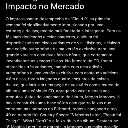
Impacto no Mercado
O impressionante desempenho de “Cloud 9” na primeira
semana foi significativamente impulsionado por uma
estratégia de lançamento multifacetada e inteligente. Para os
fãs mais dedicados e colecionadores, o álbum foi
disponibilizado em cinco variantes de vinil distintas, incluindo
uma edição autografada e uma versão exclusiva para uma
grande varejista com duas faixas bônus, que certamente
incentivaram as vendas físicas. No formato de CD, foram
oferecidas três variantes, também com uma edição
autografada e uma versão exclusiva com conteúdo adicional.
Além disso, foram lançados quatro conjuntos de caixas
deluxe, que incluíam uma peça de vestuário com a marca do
álbum e uma cópia do CD, agregando valor e apelo aos
produtos. Antes do lançamento do álbum, Megan Moroney já
havia construído uma base sólida com quatro faixas que
entraram nas paradas da Billboard, todas alcançando o top
40 na parada Hot Country Songs: “6 Months Later”, “Beautiful
Things”, “Wish I Didn’t” e a faixa-título do álbum. Destaca-se
“6 Months Later”, que garantiu a Moroney sua maior posição