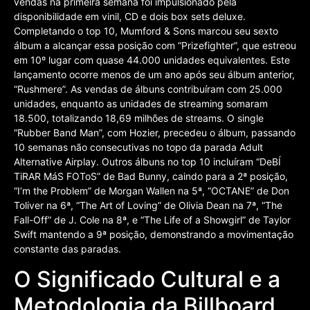
vendas na primeira semana foi impulsionado pela
disponibilidade em vinil, CD e dois box sets deluxe.
Completando o top 10, Mumford & Sons marcou seu sexto
álbum a alcançar essa posição com “Prizefighter”, que estreou
em 10º lugar com quase 44.000 unidades equivalentes. Este
lançamento ocorre menos de um ano após seu álbum anterior,
“Rushmere”. As vendas de álbuns contribuíram com 25.000
unidades, enquanto as unidades de streaming somaram
18.500, totalizando 18,69 milhões de streams. O single
“Rubber Band Man”, com Hozier, precedeu o álbum, passando
10 semanas não consecutivas no topo da parada Adult
Alternative Airplay. Outros álbuns no top 10 incluíram “DeBÍ
TiRAR MáS FOToS” de Bad Bunny, caindo para a 2ª posição,
“I’m the Problem” de Morgan Wallen na 5ª, “OCTANE” de Don
Toliver na 6ª, “The Art of Loving” de Olivia Dean na 7ª, “The
Fall-Off” de J. Cole na 8ª, e “The Life of a Showgirl” de Taylor
Swift mantendo a 9ª posição, demonstrando a movimentação
constante das paradas.
O Significado Cultural e a
Metodologia da Billboard