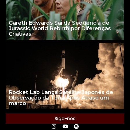
Gareth Edwards Sai da Sequência de
Jurassic World Rebirth por Diferenças
Criativas
Rocket Lab Lança Satélite Japonês de
Observação da Terra Após Atraso um
marco
Siga-nos