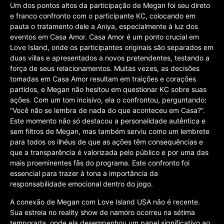
Um dos pontos altos da participação de Megan foi seu direto
e franco confronto com o participante KC, colocando em
pauta o tratamento dele a Aniya, especialmente à luz dos
eventos em Casa Amor. Casa Amor é um ponto crucial em
Love Island, onde os participantes originais são separados em
duas villas e apresentados a novos pretendentes, testando a
força de seus relacionamentos. Muitas vezes, as decisões
tomadas em Casa Amor resultam em traições e corações
partidos, e Megan não hesitou em questionar KC sobre suas
ações. Com um tom incisivo, ela o confrontou, perguntando:
“Você não se lembra de nada do que aconteceu em Casa?”.
Este momento não só destacou a personalidade autêntica e
sem filtros de Megan, mas também serviu como um lembrete
para todos os ilhéus de que as ações têm consequências e
que a transparência é valorizada pelo público e por uma das
mais proeminentes fãs do programa. Este confronto foi
essencial para trazer à tona a importância da
responsabilidade emocional dentro do jogo.
A conexão de Megan com Love Island USA não é recente.
Sua estreia no reality show de namoro ocorreu na sétima
temporada, onde ela desempenhou um papel significativo ao