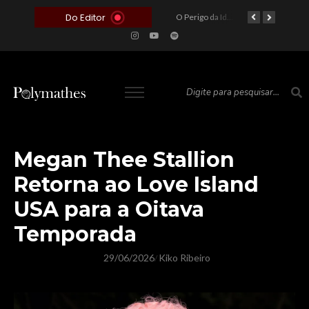
Do Editor
O Voto como Moeda: Clientelismo e o Analfabetismo Funcional Político no Brasil
A Roleta da Miséria: Quando a Devoção Cega Encontra o Link na Bio. A Queda do Brasileiro Pelas Mãos de Seus Influencers.
O Perigo da Ideologia Desenfreada na Justiça: Quando a Pauta Política Substitui a Pena Criminal
O Preço de um Escândalo: A Discrepância Entre o “Filme de Bolsonaro” e a Realidade do Cinema Mundial
Megan Thee Stallion
Retorna ao Love Island
USA para a Oitava
Temporada
29/06/2026
Kiko Ribeiro
/